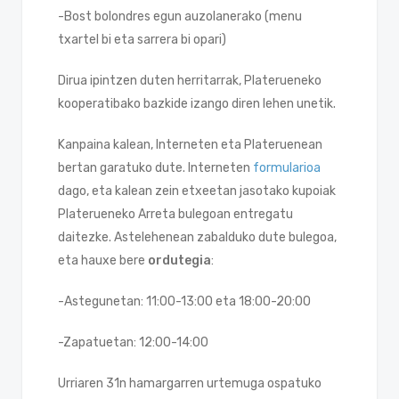
-Bost bolondres egun auzolanerako (menu
txartel bi eta sarrera bi opari)
Dirua ipintzen duten herritarrak, Platerueneko
kooperatibako bazkide izango diren lehen unetik.
Kanpaina kalean, Interneten eta Plateruenean
bertan garatuko dute. Interneten
formularioa
dago, eta kalean zein etxeetan jasotako kupoiak
Platerueneko Arreta bulegoan entregatu
daitezke. Astelehenean zabalduko dute bulegoa,
eta hauxe bere
ordutegia
:
-Astegunetan: 11:00-13:00 eta 18:00-20:00
-Zapatuetan: 12:00-14:00
Urriaren 31n hamargarren urtemuga ospatuko