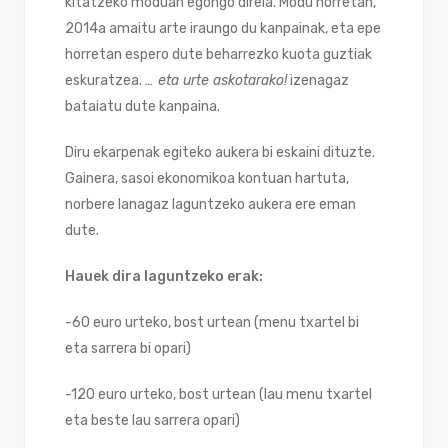
kitatzeko moduan egongo direla. Modu horretan,
2014a amaitu arte iraungo du kanpainak, eta epe
horretan espero dute beharrezko kuota guztiak
eskuratzea.
… eta urte askotarako!
izenagaz
bataiatu dute kanpaina.
Diru ekarpenak egiteko aukera bi eskaini dituzte.
Gainera, sasoi ekonomikoa kontuan hartuta,
norbere lanagaz laguntzeko aukera ere eman
dute.
Hauek dira laguntzeko erak:
-60 euro urteko, bost urtean (menu txartel bi
eta sarrera bi opari)
-120 euro urteko, bost urtean (lau menu txartel
eta beste lau sarrera opari)