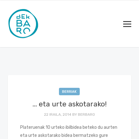
BERRIAK
… eta urte askotarako!
22 IRAILA, 2014
BY
BERBARO
Plateruenak 10 urteko ibilbidea beteko du aurten
eta urte askotarako bidea bermatzeko gure