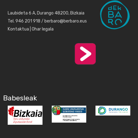
Laubideta 6 A, Durango 48200, Bizkaia
Tel. 946 201 918 / berbaro@berbaro.eus
Kontaktua
|
Ohar legala
Babesleak