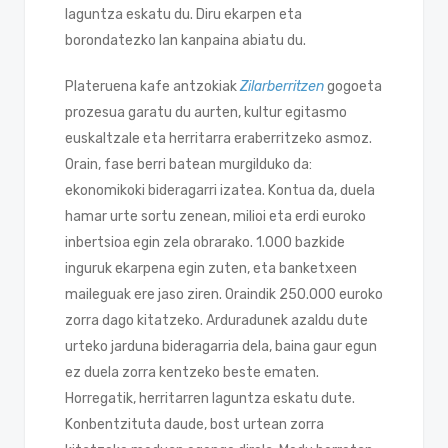
laguntza eskatu du. Diru ekarpen eta
borondatezko lan kanpaina abiatu du.
Plateruena kafe antzokiak
Zilarberritzen
gogoeta
prozesua garatu du aurten, kultur egitasmo
euskaltzale eta herritarra eraberritzeko asmoz.
Orain, fase berri batean murgilduko da:
ekonomikoki bideragarri izatea. Kontua da, duela
hamar urte sortu zenean, milioi eta erdi euroko
inbertsioa egin zela obrarako. 1.000 bazkide
inguruk ekarpena egin zuten, eta banketxeen
maileguak ere jaso ziren. Oraindik 250.000 euroko
zorra dago kitatzeko. Arduradunek azaldu dute
urteko jarduna bideragarria dela, baina gaur egun
ez duela zorra kentzeko beste ematen.
Horregatik, herritarren laguntza eskatu dute.
Konbentzituta daude, bost urtean zorra