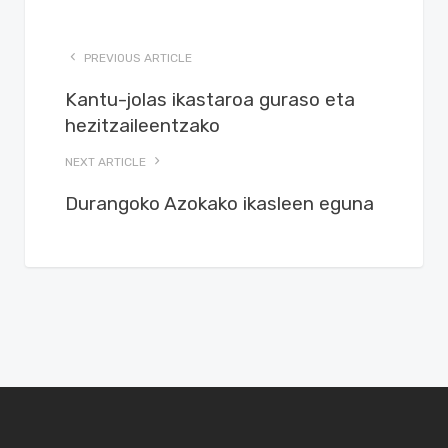
PREVIOUS ARTICLE
Kantu-jolas ikastaroa guraso eta
hezitzaileentzako
NEXT ARTICLE
Durangoko Azokako ikasleen eguna