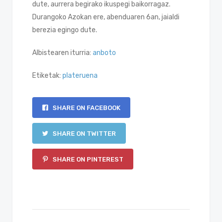
dute, aurrera begirako ikuspegi baikorragaz.
Durangoko Azokan ere, abenduaren 6an, jaialdi
berezia egingo dute.
Albistearen iturria:
anboto
Etiketak:
plateruena
SHARE ON FACEBOOK
SHARE ON TWITTER
SHARE ON PINTEREST