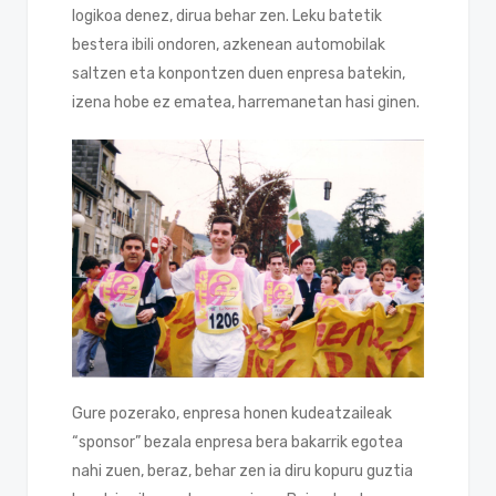
logikoa denez, dirua behar zen. Leku batetik
bestera ibili ondoren, azkenean automobilak
saltzen eta konpontzen duen enpresa batekin,
izena hobe ez ematea, harremanetan hasi ginen.
Gure pozerako, enpresa honen kudeatzaileak
“sponsor” bezala enpresa bera bakarrik egotea
nahi zuen, beraz, behar zen ia diru kopuru guztia