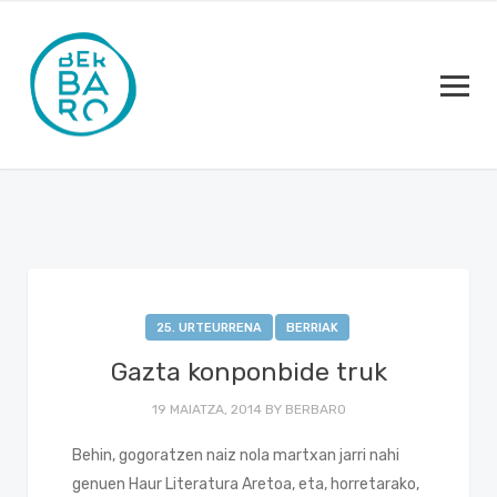
25. URTEURRENA
BERRIAK
Gazta konponbide truk
19 MAIATZA, 2014
BY
BERBARO
Behin, gogoratzen naiz nola martxan jarri nahi
genuen Haur Literatura Aretoa, eta, horretarako,