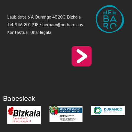
Laubideta 6 A, Durango 48200, Bizkaia
Tel. 946 201 918 / berbaro@berbaro.eus
Kontaktua
|
Ohar legala
Babesleak