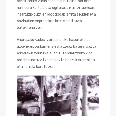
berak jarriko zuela esan zigun. Baina, hor bere
harridura kartela eta egitaraua ikusi zituenean.
Instituzio guztien logotipoak jarrita zeuden eta
bazirudien enpresakoa beste instituzio
batekoena zela.
Enpresako kudeatzailea nahiko haserretu zen;
azkenean, barkamena eskatzeaz batera, gazta
arloarekin zerikusia zuen zuzendaritzako kide
bati bururatu zitzaion gazta batzuk eramatea,
eta horrela baretu zen.