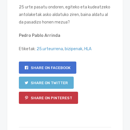
25 urte pasatu ondoren, egiteko eta kudeatzeko
antolaketak asko aldatuko ziren, baina aldatu al
da pasadizo honen mezua?
Pedro Pablo Arrinda
Etiketak:
25.urteurrena
,
bizipenak
,
HLA
SHARE ON FACEBOOK
SHARE ON TWITTER
SHARE ON PINTEREST