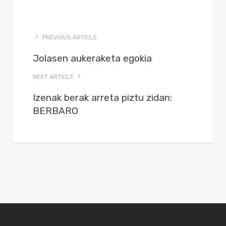
PREVIOUS ARTICLE
Jolasen aukeraketa egokia
NEXT ARTICLE
Izenak berak arreta piztu zidan:
BERBARO