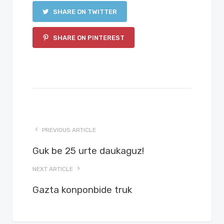
SHARE ON TWITTER
SHARE ON PINTEREST
PREVIOUS ARTICLE
Guk be 25 urte daukaguz!
NEXT ARTICLE
Gazta konponbide truk