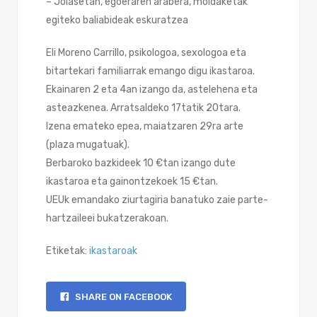
– Jolasetan, egoeraren arabera, moldaketak
egiteko baliabideak eskuratzea
Eli Moreno Carrillo, psikologoa, sexologoa eta
bitartekari familiarrak emango digu ikastaroa.
Ekainaren 2 eta 4an izango da, astelehena eta
asteazkenea. Arratsaldeko 17tatik 20tara.
Izena emateko epea, maiatzaren 29ra arte
(plaza mugatuak).
Berbaroko bazkideek 10 €tan izango dute
ikastaroa eta gainontzekoek 15 €tan.
UEUk emandako ziurtagiria banatuko zaie parte-
hartzaileei bukatzerakoan.
Etiketak:
ikastaroak
SHARE ON FACEBOOK