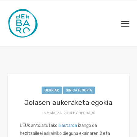
BERRIAK
SIN CATEGORÍA
Jolasen aukeraketa egokia
15 MAIATZA, 2014
BY
BERBARO
UEUk antolatutako
ikastaroa
izango da
hezitzaileei eskainiko dieguna ekainaren 2 eta