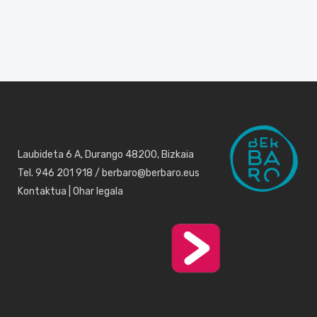
Laubideta 6 A, Durango 48200, Bizkaia
Tel. 946 201 918 / berbaro@berbaro.eus
Kontaktua
|
Ohar legala