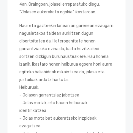
4an. Oraingoan, jolasei erreparatuko diegu,
“Jolasen aukeraketa egokia” ikastaroan.
Haur eta gazteekin lanean ari garenean ezaugarri
nagusietakoa taldean aurkitzen dugun
dibertsitatea da. Heterogenitate honen
garrantzia uka ezina da, baita hezitzaileoi
sortzen dizkigun buruhausteak ere. Hau honela
izanik, ikastaro honen helburua egoera honi aurre
egiteko baliabideak eskaintzea da, jolasa eta
jostailuak ardatz hartuta.
Helburuak:
– Jolasen garrantziaz jabetzea
– Jolas motak, eta hauen helburuak
identifikatzea
– Jolas mota bat aukeratzeko irizpideak
ezagutzea