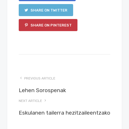
SHARE ON TWITTER
SHARE ON PINTEREST
PREVIOUS ARTICLE
Lehen Sorospenak
NEXT ARTICLE
Eskulanen tailerra hezitzaileentzako