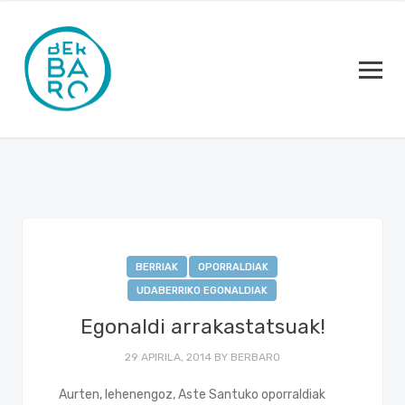
BERRIAK
OPORRALDIAK
UDABERRIKO EGONALDIAK
Egonaldi arrakastatsuak!
29 APIRILA, 2014
BY
BERBARO
Aurten, lehenengoz, Aste Santuko oporraldiak