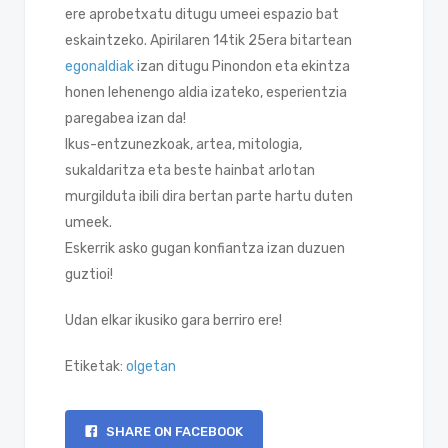
ere aprobetxatu ditugu umeei espazio bat
eskaintzeko. Apirilaren 14tik 25era bitartean
egonaldiak
izan ditugu Pinondon eta ekintza
honen lehenengo aldia izateko, esperientzia
paregabea izan da!
Ikus-entzunezkoak, artea, mitologia,
sukaldaritza eta beste hainbat arlotan
murgilduta ibili dira bertan parte hartu duten
umeek.
Eskerrik asko gugan konfiantza izan duzuen
guztioi!
Udan elkar ikusiko gara berriro ere!
Etiketak:
olgetan
SHARE ON FACEBOOK