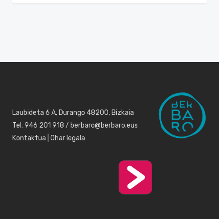
Laubideta 6 A, Durango 48200, Bizkaia
Tel. 946 201 918 / berbaro@berbaro.eus
Kontaktua
|
Ohar legala