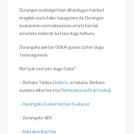
Durangon euskalgintzan dihardugun hainbat
eragilek osatutako topagunea da. Durangon
euskararen normalizazioan urrats berriak
emateko indarrak batzea dugu helburu.
Durangoko jaietan GUKA! gunea izaten dugu
txosnagunean.
Nortzuk osatzen dugu Guka?
– Berbaro Taldea (
Anboto
astekaria, Berbaro
euskera elkartea eta
Plateruena kafe antzokia)
– Durangoko Euskal Herrian Euskaraz
– Durangoko AEK-
– Ibaizabal Ikastola