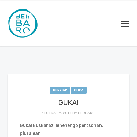
BERRIAK
GUKA
GUKA!
11 OTSAILA, 2014
BY
BERBARO
Guka! Euskaraz, lehenengo pertsonan,
pluralean