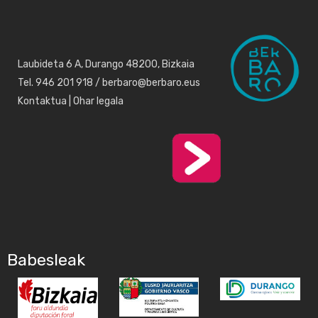
Laubideta 6 A, Durango 48200, Bizkaia
Tel. 946 201 918 / berbaro@berbaro.eus
Kontaktua
|
Ohar legala
Babesleak