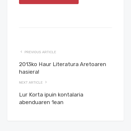
PREVIOUS ARTICLE
2013ko Haur Literatura Aretoaren
hasiera!
NEXT ARTICLE
Lur Korta ipuin kontalaria
abenduaren 1ean