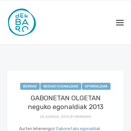
BERRIAK
NEGUKO EGONALDIAK
OPORRALDIAK
GABONETAN OLGETAN
neguko egonaldiak 2013
25 AZAROA, 2013
BY
BERBARO
Aurten lehenengoz
Gabonetako egonaldiak