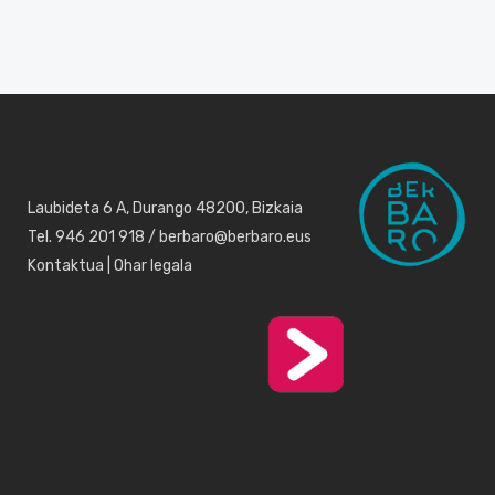
Laubideta 6 A, Durango 48200, Bizkaia
Tel. 946 201 918 / berbaro@berbaro.eus
Kontaktua
|
Ohar legala