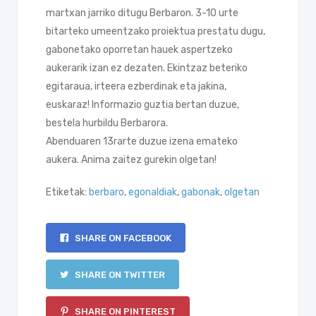
martxan jarriko ditugu Berbaron. 3-10 urte
bitarteko umeentzako proiektua prestatu dugu,
gabonetako oporretan hauek aspertzeko
aukerarik izan ez dezaten. Ekintzaz beteriko
egitaraua, irteera ezberdinak eta jakina,
euskaraz! Informazio guztia bertan duzue,
bestela hurbildu Berbarora.
Abenduaren 13rarte duzue izena emateko
aukera. Anima zaitez gurekin olgetan!
Etiketak:
berbaro
,
egonaldiak
,
gabonak
,
olgetan
SHARE ON FACEBOOK
SHARE ON TWITTER
SHARE ON PINTEREST