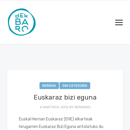
BERRIAK
SIN CATEGORÍA
Euskaraz bizi eguna
6 MARTXOA, 2012
BY
BERBARO
Euskal Herrian Euskaraz (EHE) elkarteak
hirugarren Euskaraz Bizi Eguna antolatuko du