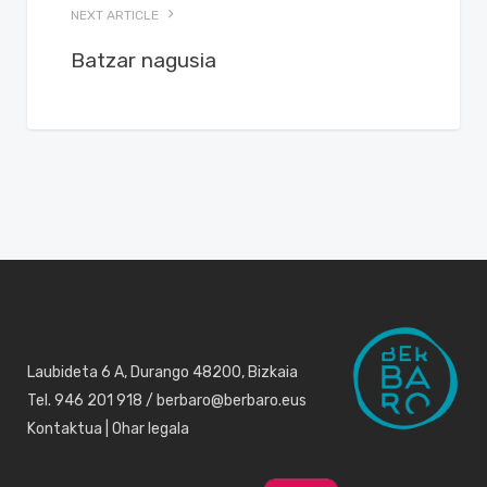
NEXT ARTICLE
Batzar nagusia
Laubideta 6 A, Durango 48200, Bizkaia
Tel. 946 201 918 / berbaro@berbaro.eus
Kontaktua
|
Ohar legala