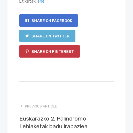
Etiketak:
ehe
SHARE ON FACEBOOK
SHARE ON TWITTER
SHARE ON PINTEREST
PREVIOUS ARTICLE
Euskarazko 2. Palindromo
Lehiaketak badu irabazlea