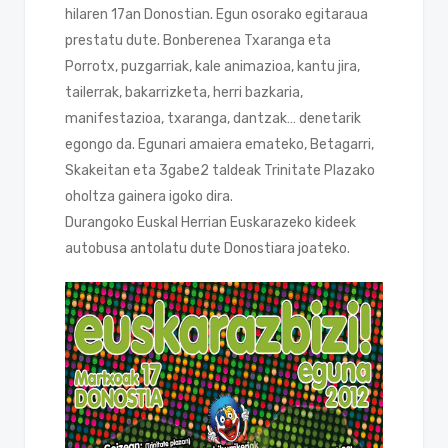
hilaren 17an Donostian. Egun osorako egitaraua
prestatu dute. Bonberenea Txaranga eta
Porrotx, puzgarriak, kale animazioa, kantu jira,
tailerrak, bakarrizketa, herri bazkaria,
manifestazioa, txaranga, dantzak… denetarik
egongo da. Egunari amaiera emateko, Betagarri,
Skakeitan eta 3gabe2 taldeak Trinitate Plazako
oholtza gainera igoko dira.
Durangoko Euskal Herrian Euskarazeko kideek
autobusa antolatu dute Donostiara joateko.