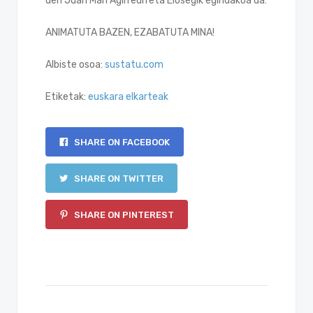
den Juan Mari Agirreurreta Elosegik egindakoa da:
ANIMATUTA BAZEN, EZABATUTA MINA!
Albiste osoa:
sustatu.com
Etiketak:
euskara elkarteak
SHARE ON FACEBOOK
SHARE ON TWITTER
SHARE ON PINTEREST