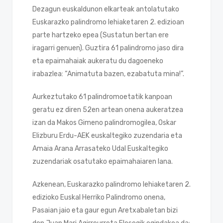
Dezagun euskaldunon elkarteak antolatutako
Euskarazko palindromo lehiaketaren 2. edizioan
parte hartzeko epea (Sustatun bertan ere
iragarri genuen). Guztira 61 palindromo jaso dira
eta epaimahaiak aukeratu du dagoeneko
irabazlea: “Animatuta bazen, ezabatuta mina!”.
Aurkeztutako 61 palindromoetatik kanpoan
geratu ez diren 52en artean onena aukeratzea
izan da Makos Gimeno palindromogilea, Oskar
Elizburu Erdu-AEK euskaltegiko zuzendaria eta
Amaia Arana Arrasateko Udal Euskaltegiko
zuzendariak osatutako epaimahaiaren lana.
Azkenean, Euskarazko palindromo lehiaketaren 2.
edizioko Euskal Herriko Palindromo onena,
Pasaian jaio eta gaur egun Aretxabaletan bizi