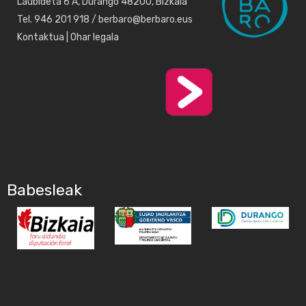
Laubideta 6 A, Durango 48200, Bizkaia
Tel. 946 201 918 / berbaro@berbaro.eus
Kontaktua
|
Ohar legala
Babesleak