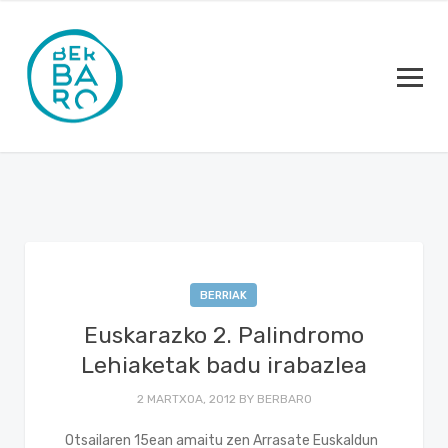
BERRIAK
Euskarazko 2. Palindromo
Lehiaketak badu irabazlea
2 MARTXOA, 2012
BY
BERBARO
Otsailaren 15ean amaitu zen Arrasate Euskaldun