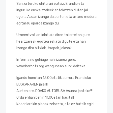
8an, urteroko ohiturari eutsiz. Erandio eta
inguruko euskaltzaleek antolatzen duten jai
eguna Asuan izango da aurten eta urtero modura
egitarau oparoa izango du.
Umeentzat antolatuko diren tailerretan gure
hezitzaileak egotea eskatu digute eta han
izango dira bitxiak, txapak, jolasak…
Informazio gehiago nahi izanez gero,
www.berbots.org webgunean aurki daiteke.
Igande honetan 12.00etatik aurrera Erandioko
EUSKARAREN jaia!!!!
Aurten ere, DOAKO AUTOBUSA Asuara joateko!!!
Ordu erdian behin 11.00etan hasita!!
Koadrilarekin planak zehaztu, eta ez hutsik egin!