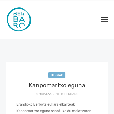
BERRIAK
Kanpomartxo eguna
4 MAIATZA, 2011
BY
BERBARO
Erandioko Berbots eukara elkarteak
Kanpomartxo eguna ospatuko du maiatzaren