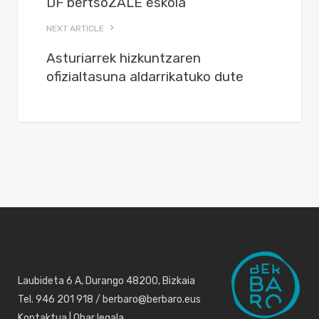
DF bertsoZALE eskola
NEXT ARTICLE
Asturiarrek hizkuntzaren
ofizialtasuna aldarrikatuko dute
Laubideta 6 A, Durango 48200, Bizkaia
Tel. 946 201 918 / berbaro@berbaro.eus
Kontaktua
|
Ohar legala