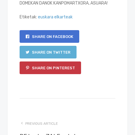
DOMEKAN DANOK KANPOMARTXORA, ASUARA!
Etiketak:
euskara elkarteak
SHARE ON FACEBOOK
SHARE ON TWITTER
SHARE ON PINTEREST
PREVIOUS ARTICLE