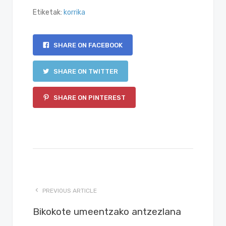
Etiketak:
korrika
SHARE ON FACEBOOK
SHARE ON TWITTER
SHARE ON PINTEREST
PREVIOUS ARTICLE
Bikokote umeentzako antzezlana