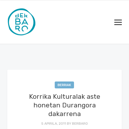
BERRIAK
Korrika Kulturalak aste
honetan Durangora
dakarrena
5 APIRILA, 2011
BY
BERBARO