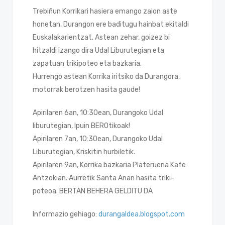
Trebiñun Korrikari hasiera emango zaion aste
honetan, Durangon ere baditugu hainbat ekitaldi
Euskalakarientzat. Astean zehar, goizez bi
hitzaldi izango dira Udal Liburutegian eta
zapatuan trikipoteo eta bazkaria.
Hurrengo astean Korrika iritsiko da Durangora,
motorrak berotzen hasita gaude!
Apirilaren 6an, 10:30ean, Durangoko Udal
liburutegian, Ipuin BEROtikoak!
Apirilaren 7an, 10:30ean, Durangoko Udal
Liburutegian, Kriskitin hurbiletik.
Apirilaren 9an, Korrika bazkaria Plateruena Kafe
Antzokian. Aurretik Santa Anan hasita triki-
poteoa. BERTAN BEHERA GELDITU DA
Informazio gehiago:
durangaldea.blogspot.com