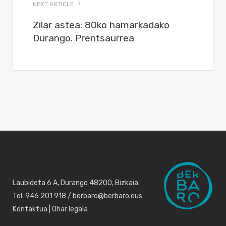
NEXT ARTICLE
Zilar astea: 80ko hamarkadako
Durango. Prentsaurrea
Laubideta 6 A, Durango 48200, Bizkaia
Tel. 946 201 918 / berbaro@berbaro.eus
Kontaktua
|
Ohar legala