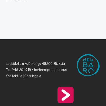
Laubideta 6 A, Durango 48200, Bizkaia
Tel. 946 201 918 / berbaro@berbaro.eus
Kontaktua
|
Ohar legala