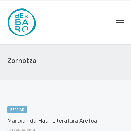
Zornotza
BERRIAK
Martxan da Haur Literatura Aretoa
17 AZAROA, 2014