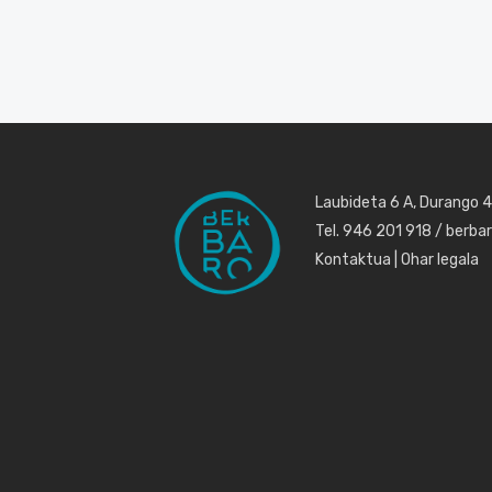
Laubideta 6 A, Durango 
Tel. 946 201 918 / berb
Kontaktua
|
Ohar legala