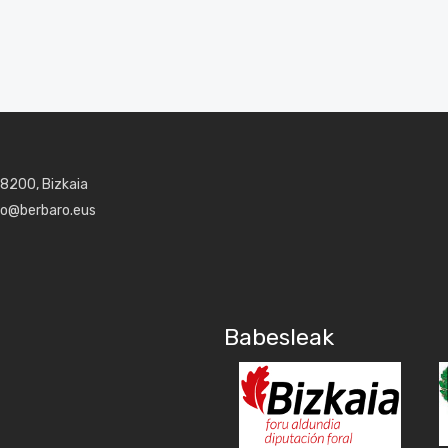
48200, Bizkaia
aro@berbaro.eus
Babesleak