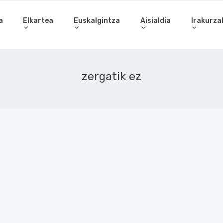
a
Elkartea
Euskalgintza
Aisialdia
Irakurza
zergatik ez