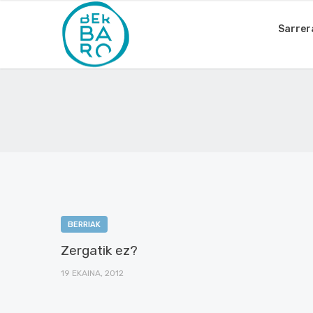
Sarrer
BERRIAK
Zergatik ez?
19 EKAINA, 2012