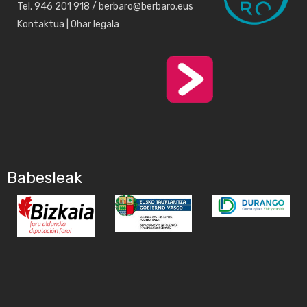
Tel. 946 201 918 / berbaro@berbaro.eus
Kontaktua
|
Ohar legala
Babesleak