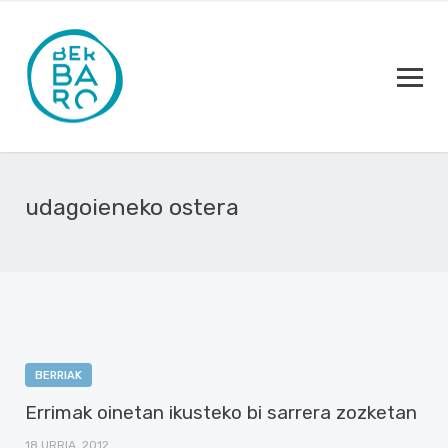
udagoieneko ostera
BERRIAK
Errimak oinetan ikusteko bi sarrera zozketan
18 URRIA, 2012