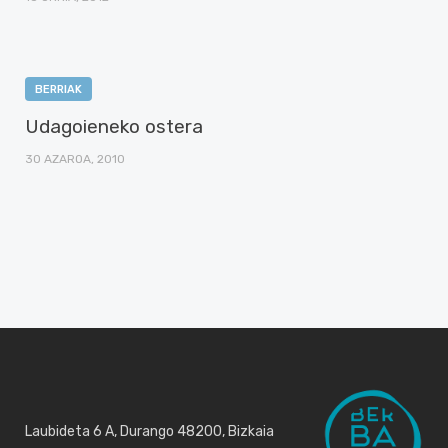
BERRIAK
Udagoieneko ostera
30 AZAROA, 2010
Laubideta 6 A, Durango 48200, Bizkaia