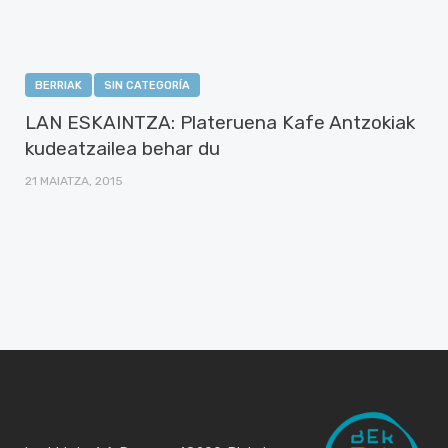
BERRIAK
SIN CATEGORÍA
LAN ESKAINTZA: Plateruena Kafe Antzokiak
kudeatzailea behar du
21 MAIATZA, 2015