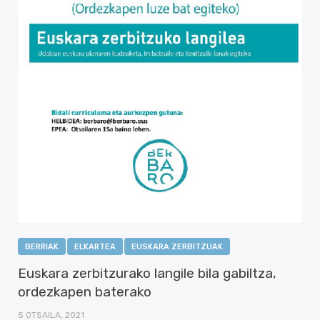
BERRIAK
ELKARTEA
EUSKARA ZERBITZUAK
Euskara zerbitzurako langile bila gabiltza,
ordezkapen baterako
5 OTSAILA, 2021