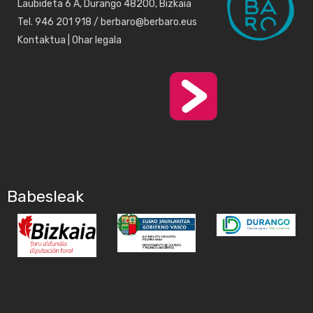
Laubideta 6 A, Durango 48200, Bizkaia
Tel. 946 201 918 / berbaro@berbaro.eus
Kontaktua
|
Ohar legala
Babesleak