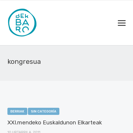
kongresua
BERRIAK
SIN CATEGORÍA
XXI.mendeko Euskaldunon Elkarteak
10 URTARRILA, 2011