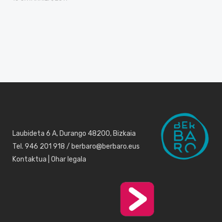
Laubideta 6 A, Durango 48200, Bizkaia
Tel. 946 201 918 / berbaro@berbaro.eus
Kontaktua
|
Ohar legala