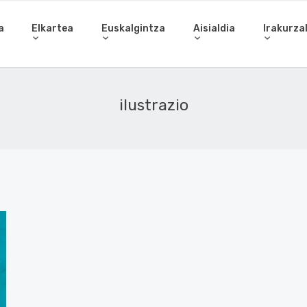
a
Elkartea
Euskalgintza
Aisialdia
Irakurza
ilustrazio