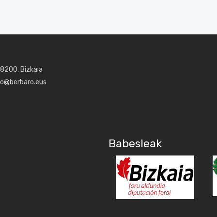
48200, Bizkaia
aro@berbaro.eus
Babesleak