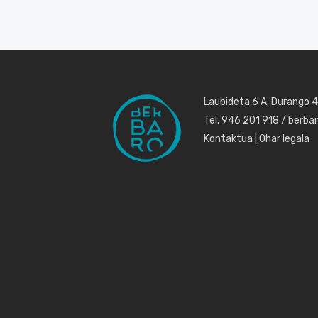
Laubideta 6 A, Durango 
Tel. 946 201 918 / berb
Kontaktua
|
Ohar legala