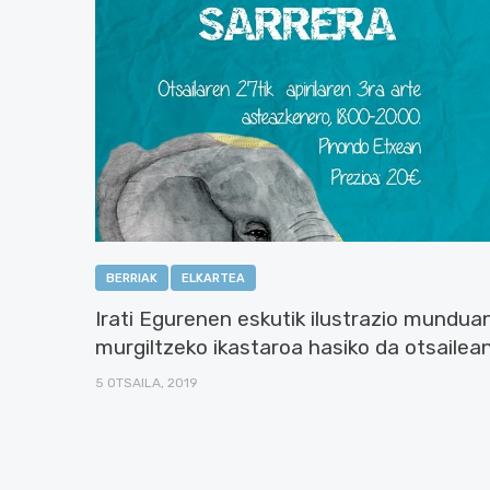
BERRIAK
ELKARTEA
Irati Egurenen eskutik ilustrazio mundua
murgiltzeko ikastaroa hasiko da otsailea
5 OTSAILA, 2019