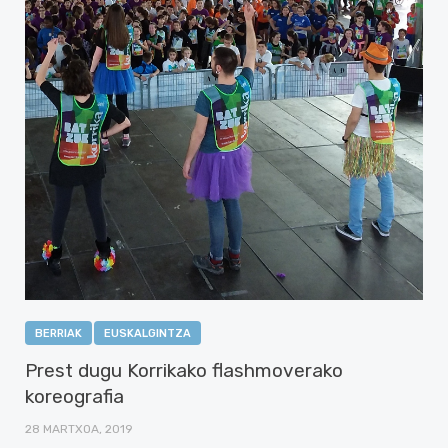
BERRIAK
EUSKALGINTZA
Prest dugu Korrikako flashmoverako
koreografia
28 MARTXOA, 2019