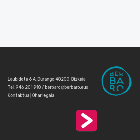
Laubideta 6 A, Durango 48200, Bizkaia
Tel. 946 201 918 / berbaro@berbaro.eus
Kontaktua
|
Ohar legala