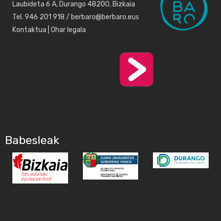
Laubideta 6 A, Durango 48200, Bizkaia
Tel. 946 201 918 / berbaro@berbaro.eus
Kontaktua
|
Ohar legala
Babesleak