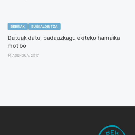
BERRIAK
EUSKALGINTZA
Datuak datu, badauzkagu ekiteko hamaika
motibo
14 ABENDUA, 2017