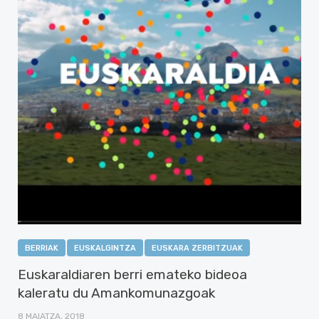
BERRIAK
EUSKALGINTZA
EUSKARA ZERBITZUAK
Euskaraldiaren berri emateko bideoa
kaleratu du Amankomunazgoak
8 MAIATZA, 2018