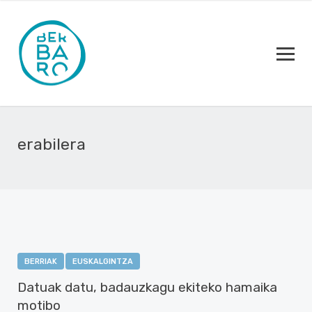
erabilera
BERRIAK
EUSKALGINTZA
Datuak datu, badauzkagu ekiteko hamaika
motibo