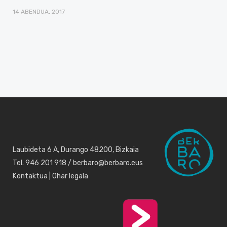
14 ABENDUA, 2017
Laubideta 6 A, Durango 48200, Bizkaia
Tel. 946 201 918 / berbaro@berbaro.eus
Kontaktua
|
Ohar legala