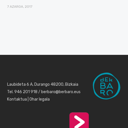
7 AZAROA, 2017
Laubideta 6 A, Durango 48200, Bizkaia
Tel. 946 201 918 / berbaro@berbaro.eus
Kontaktua
|
Ohar legala