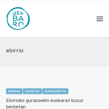
elorrio
BERRIAK
ELKARTEA
EUSKALGINTZA
Elorrioko gurasoekin euskarari buruz
berbetan