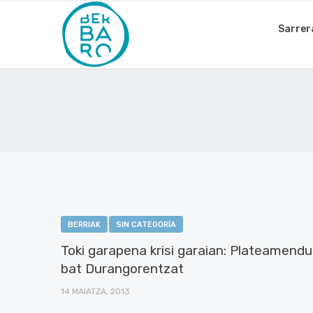
Sarrer
BERRIAK
SIN CATEGORÍA
Toki garapena krisi garaian: Plateamendu
bat Durangorentzat
14 MAIATZA, 2013