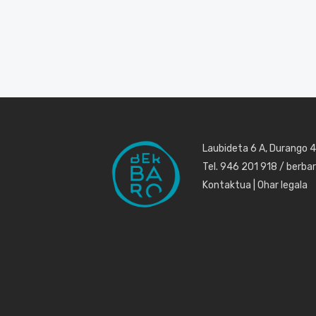
Laubideta 6 A, Durango 
Tel. 946 201 918 / berb
Kontaktua
|
Ohar legala