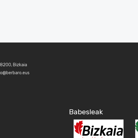
48200, Bizkaia
aro@berbaro.eus
Babesleak