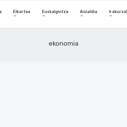
a
Elkartea
Euskalgintza
Aisialdia
Irakurza
ekonomia