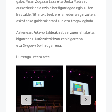
gabe, Mirari Zugazartaza eta Gorka Madrazo
aurkezleek gala ezin dibertigarriagoa egin zuten.
Bestalde, 18 hirukoteek ere lan ederra egin zuten,
askotariko galderak erantzun eta frogak eginda.
Azkenean,
Hikena
taldeak irabazi zuen lehiaketa,
bigarrenez.
Kafezaleak
izan zen bigarrena
eta
Oinguen bai
hirugarrena.
Hurrengo urtera arte!