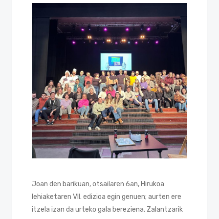
Joan den barikuan, otsailaren 6an, Hirukoa
lehiaketaren VII. edizioa egin genuen; aurten ere
itzela izan da urteko gala bereziena. Zalantzarik