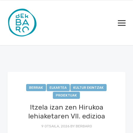
BERRIAK
ELKARTEA
KULTUR EKINTZAK
PROIEKTUAK
Itzela izan zen Hirukoa
lehiaketaren VII. edizioa
9 OTSAILA, 2026
BY
BERBARO