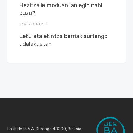
Hezitzaile moduan lan egin nahi
duzu?
NEXT ARTICLE
Leku eta ekintza berriak aurtengo
udalekuetan
Laubideta 6 A, Durango 48200, Bizkaia