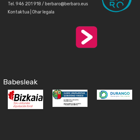
Tel. 946 201 918 / berbaro@berbaro.eus
Kontaktua
|
Ohar legala
Babesleak