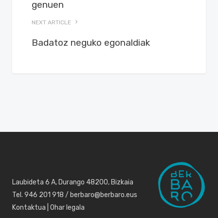
genuen
NEXT ARTICLE
Badatoz neguko egonaldiak
Laubideta 6 A, Durango 48200, Bizkaia
Tel. 946 201 918 / berbaro@berbaro.eus
Kontaktua
|
Ohar legala