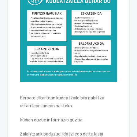
Berbaro elkartean kudeatzaile bila gabiltza
urtarrilean lanean hasteko.
Irudian duzue informazio guztia.
Zalantzarik baduzue, idatzi edo deitu lasai