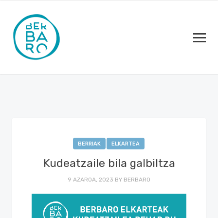
BERRIAK
ELKARTEA
Kudeatzaile bila galbiltza
9 AZAROA, 2023
BY
BERBARO