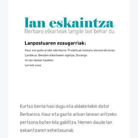
Kurtso berria hasi dugu eta aldaketekin dator
Berbarora. Haur eta gazte arloan lanean aritzeko
pertsona baten bila gabiltza. Hemen daude lan
eskaintzaren xehetasunak: