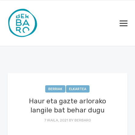
BERRIAK
ELKARTEA
Haur eta gazte arlorako
langile bat behar dugu
7 IRAILA, 2021
BY
BERBARO