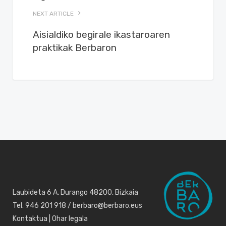
NEXT ARTICLE
Aisialdiko begirale ikastaroaren
praktikak Berbaron
Laubideta 6 A, Durango 48200, Bizkaia
Tel. 946 201 918 / berbaro@berbaro.eus
Kontaktua
|
Ohar legala