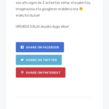
oso altu egon da 3 asteetan zehar, eta jakintza,
imaginazioa eta googleren erabilera ona
erakutsi duzue!
HIRUKOA GALAn ikusiko dugu elkar!
SHARE ON FACEBOOK
SHARE ON TWITTER
SHARE ON PINTEREST