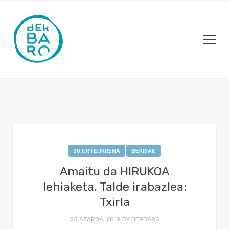
30.URTEURRENA
BERRIAK
Amaitu da HIRUKOA
lehiaketa. Talde irabazlea:
Txirla
25 AZAROA, 2019
BY
BERBARO