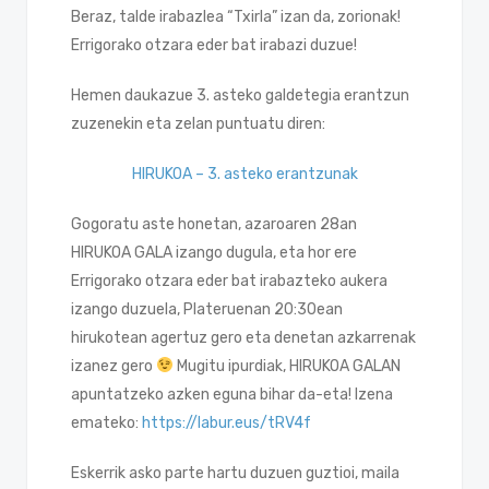
Beraz, talde irabazlea “Txirla” izan da, zorionak!
Errigorako otzara eder bat irabazi duzue!
Hemen daukazue 3. asteko galdetegia erantzun
zuzenekin eta zelan puntuatu diren:
HIRUKOA – 3. asteko erantzunak
Gogoratu aste honetan, azaroaren 28an
HIRUKOA GALA izango dugula, eta hor ere
Errigorako otzara eder bat irabazteko aukera
izango duzuela, Plateruenan 20:30ean
hirukotean agertuz gero eta denetan azkarrenak
izanez gero
Mugitu ipurdiak, HIRUKOA GALAN
apuntatzeko azken eguna bihar da-eta! Izena
emateko:
https://labur.eus/tRV4f
Eskerrik asko parte hartu duzuen guztioi, maila