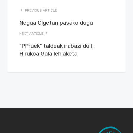
PREVIOUS ARTICLE
Negua Olgetan pasako dugu
NEXT ARTICLE
"PPruek" taldeak irabazi du I.
Hirukoa Gala lehiaketa