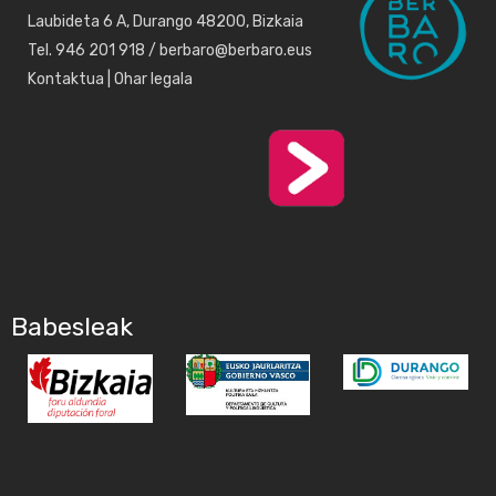
Laubideta 6 A, Durango 48200, Bizkaia
Tel. 946 201 918 / berbaro@berbaro.eus
Kontaktua
|
Ohar legala
Babesleak