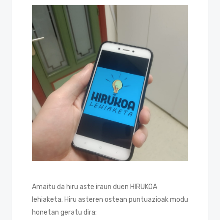
Amaitu da hiru aste iraun duen HIRUKOA
lehiaketa. Hiru asteren ostean puntuazioak modu
honetan geratu dira: