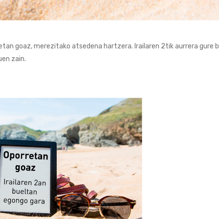
etan goaz, merezitako atsedena hartzera. Irailaren 2tik aurrera gure 
en zain.