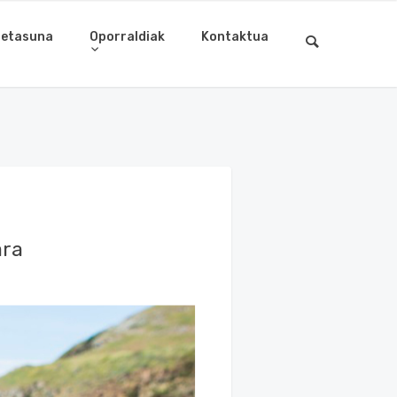
letasuna
Oporraldiak
Kontaktua
ara