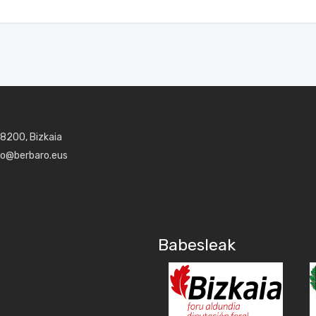
48200, Bizkaia
aro@berbaro.eus
Babesleak