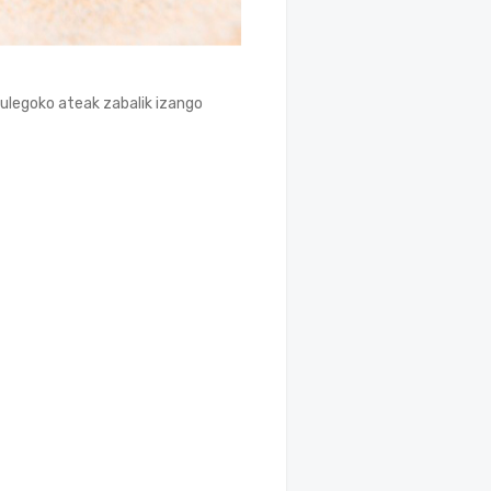
bulegoko ateak zabalik izango