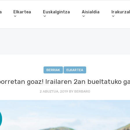
a
Elkartea
Euskalgintza
Aisialdia
Irakurza
BERRIAK
ELKARTEA
orretan goaz! Irailaren 2an bueltatuko g
2 ABUZTUA, 2019
BY
BERBARO