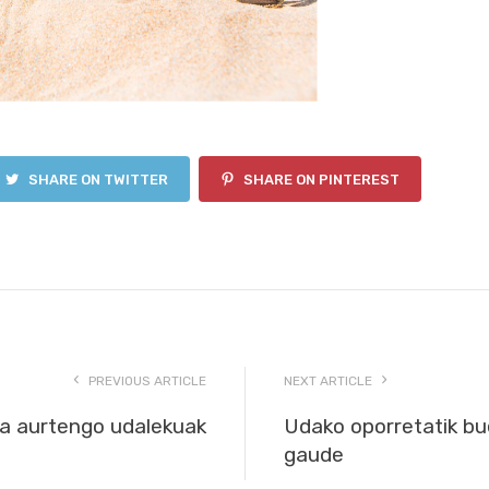
SHARE ON TWITTER
SHARE ON PINTEREST
PREVIOUS ARTICLE
NEXT ARTICLE
ra aurtengo udalekuak
Udako oporretatik bue
gaude