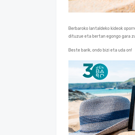
Berbaroko lantaldeko kideok oporr
dituzue eta bertan egongo gara zu
Beste barik, ondo bizi eta uda on!