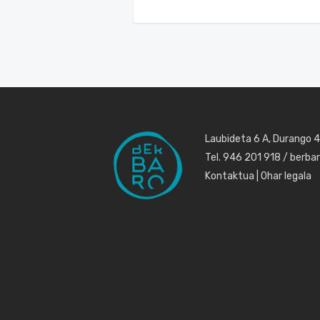
Laubideta 6 A, Durango 
Tel. 946 201 918 / berb
Kontaktua
|
Ohar legala