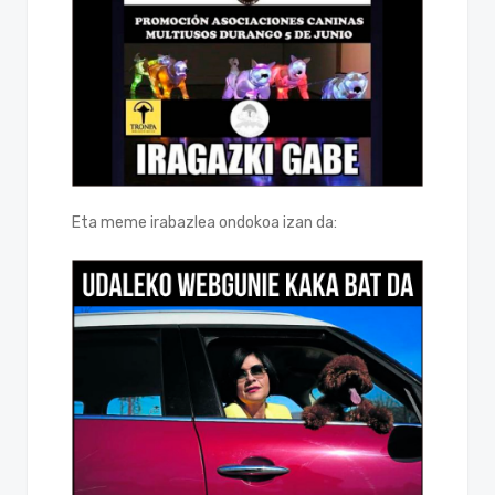
Eta meme irabazlea ondokoa izan da: