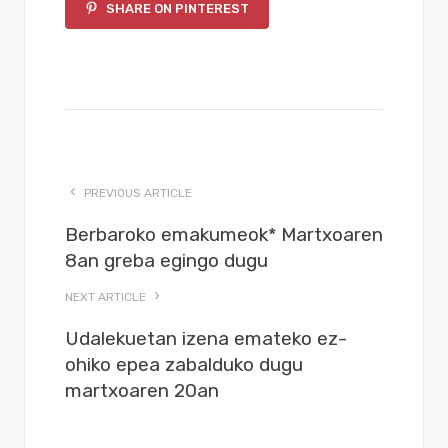
SHARE ON PINTEREST
PREVIOUS ARTICLE
Berbaroko emakumeok* Martxoaren
8an greba egingo dugu
NEXT ARTICLE
Udalekuetan izena emateko ez-
ohiko epea zabalduko dugu
martxoaren 20an