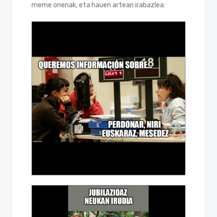
meme onenak, eta hauen artean irabazlea: