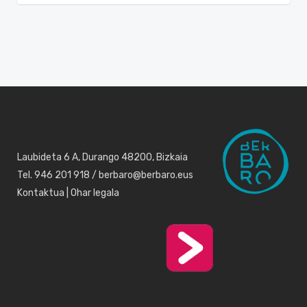
Laubideta 6 A, Durango 48200, Bizkaia
Tel. 946 201 918 / berbaro@berbaro.eus
Kontaktua
|
Ohar legala