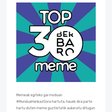
Memeak egiteko gai moduan
#MunduaHankazGora hartuta, hauek dira parte
hartu duten meme guztietatik aukeratu ditugun