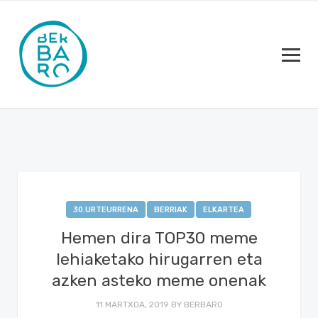
30.URTEURRENA
BERRIAK
ELKARTEA
Hemen dira TOP30 meme
lehiaketako hirugarren eta
azken asteko meme onenak
11 MARTXOA, 2019
BY
BERBARO