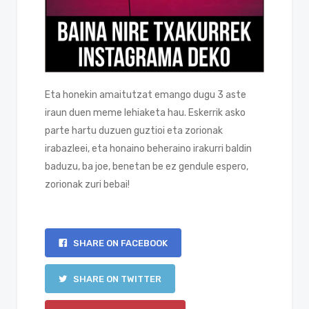
Eta honekin amaitutzat emango dugu 3 aste
iraun duen meme lehiaketa hau. Eskerrik asko
parte hartu duzuen guztioi eta zorionak
irabazleei, eta honaino beheraino irakurri baldin
baduzu, ba joe, benetan be ez gendule espero,
zorionak zuri bebai!
SHARE ON FACEBOOK
SHARE ON TWITTER