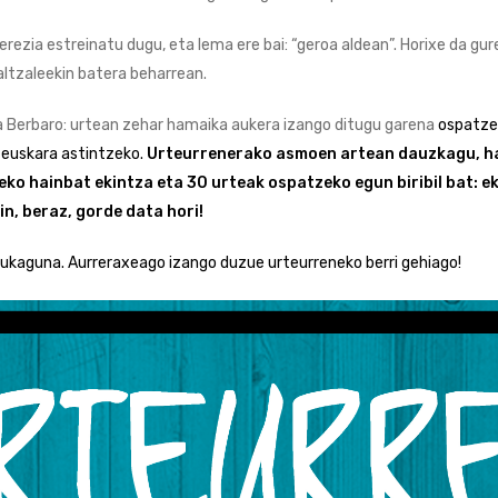
erezia estreinatu dugu, eta lema ere bai: “geroa aldean”. Horixe da gu
altzaleekin batera beharrean.
a Berbaro: urtean zehar hamaika aukera izango ditugu garena
ospatze
a euskara astintzeko.
Urteurrenerako asmoen artean dauzkagu, h
ko hainbat ekintza eta 30 urteak ospatzeko egun biribil bat: ek
n, beraz, gorde data hori!
aukaguna. Aurreraxeago izango duzue urteurreneko berri gehiago!