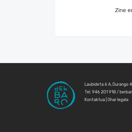
Zine e
Laubideta 6 A, Durango 
Tel. 946 201 918 / berb
Kontaktua
|
Ohar legala