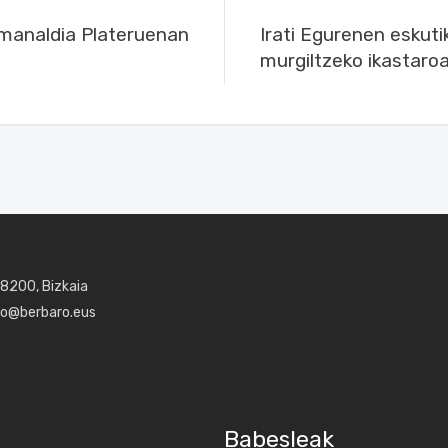
manaldia Plateruenan
Irati Egurenen eskuti
murgiltzeko ikastaroa
48200, Bizkaia
aro@berbaro.eus
Babesleak