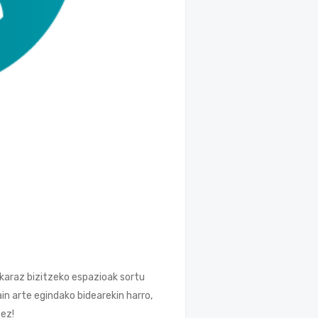
karaz bizitzeko espazioak sortu
ain arte egindako bidearekin harro,
 ez!