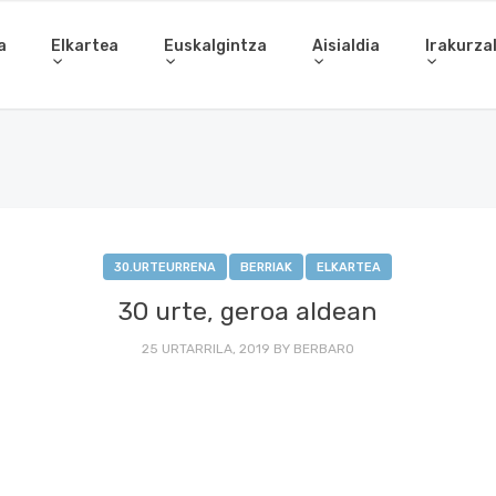
a
Elkartea
Euskalgintza
Aisialdia
Irakurza
30.URTEURRENA
BERRIAK
ELKARTEA
30 urte, geroa aldean
25 URTARRILA, 2019
BY
BERBARO