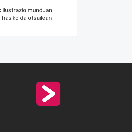
k ilustrazio munduan
 hasiko da otsailean