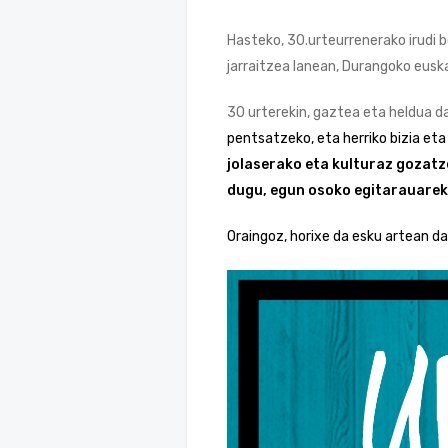
Hasteko, 30.urteurrenerako irudi b
jarraitzea lanean, Durangoko eusk
30 urterekin, gaztea eta heldua d
pentsatzeko, eta herriko bizia et
jolaserako eta kulturaz gozatze
dugu, egun osoko egitarauareki
Oraingoz, horixe da esku artean d