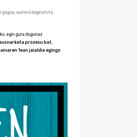
re gogoa; aurrera begiratuta
ko, egin gura dugunaz
ausnarketa prozesu bat,
ainaren 1ean jaialdia egingo