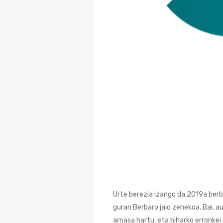
Urte berezia izango da 2019a berb
guran Berbaro jaio zenekoa. Bai, au
arnasa hartu, eta biharko erronkei