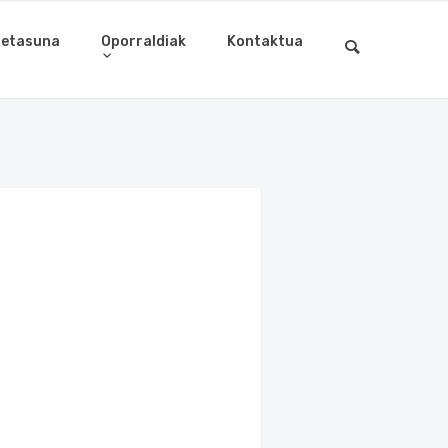
letasuna
Oporraldiak
Kontaktua