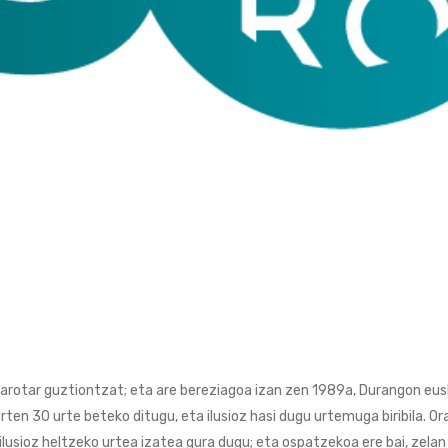
arotar guztiontzat; eta are bereziagoa izan zen 1989a, Durangon eus
rten 30 urte beteko ditugu, eta ilusioz hasi dugu urtemuga biribila. Or
 ilusioz heltzeko urtea izatea gura dugu; eta ospatzekoa ere bai, zelan