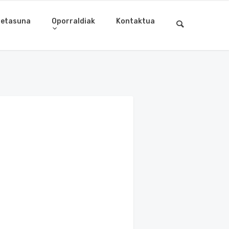
letasuna
Oporraldiak
Kontaktua