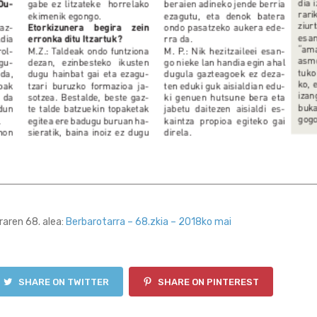
aren 68. alea:
Berbarotarra – 68.zkia – 2018ko mai
SHARE ON TWITTER
SHARE ON PINTEREST