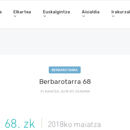
a
Elkartea
Euskalgintza
Aisialdia
Irakurza
BERBAROTARRA
Berbarotarra 68
31 MAIATZA, 2018
BY
CSADMIN