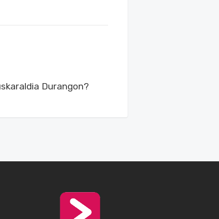
uskaraldia Durangon?