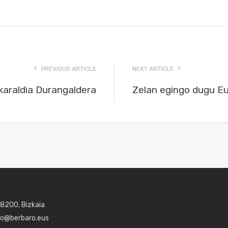
PREVIOUS ARTICLE
NEXT ARTICLE
karaldia Durangaldera
Zelan egingo dugu E
48200, Bizkaia
aro@berbaro.eus