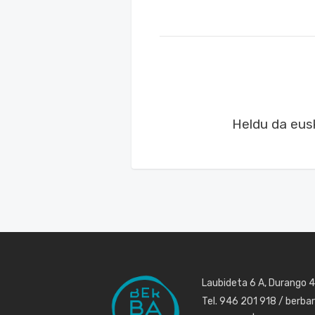
Heldu da eus
Laubideta 6 A, Durango 
Tel. 946 201 918 / berb