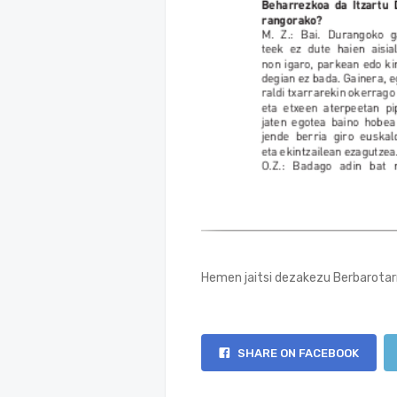
Hemen jaitsi dezakezu Berbarotarr
SHARE ON FACEBOOK