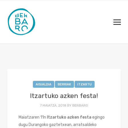
AISIALDIA
BERRIAK
ITZARTU
Itzartuko azken festa!
7 MAIATZA, 2018
BY
BERBARO
Maiatzaren 11n
Itzartu
ko azken festa
egingo
dugu Durangoko gaztetxean, arratsaldeko