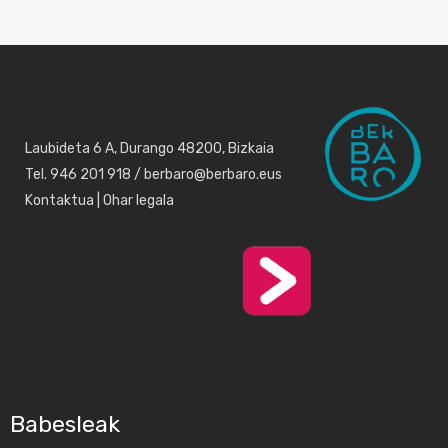
Laubideta 6 A, Durango 48200, Bizkaia
Tel. 946 201 918 / berbaro@berbaro.eus
Kontaktua
|
Ohar legala
Babesleak