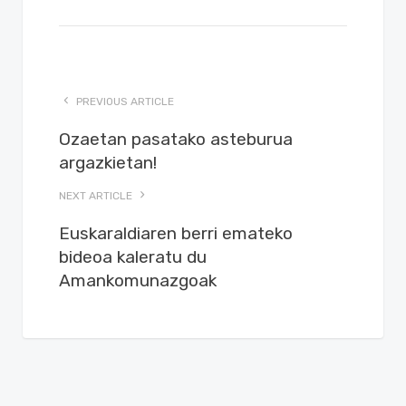
PREVIOUS ARTICLE
Ozaetan pasatako asteburua
argazkietan!
NEXT ARTICLE
Euskaraldiaren berri emateko
bideoa kaleratu du
Amankomunazgoak