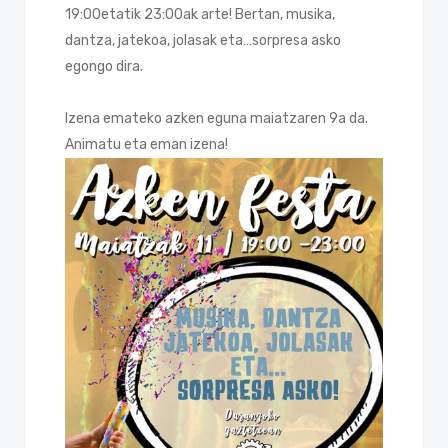
19:00etatik 23:00ak arte! Bertan, musika,
dantza, jatekoa, jolasak eta…sorpresa asko
egongo dira.
Izena emateko azken eguna maiatzaren 9a da.
Animatu eta eman izena!