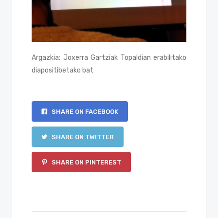
Argazkia: Joxerra Gartziak Topaldian erabilitako
diapositibetako bat
SHARE ON FACEBOOK
SHARE ON TWITTER
SHARE ON PINTEREST