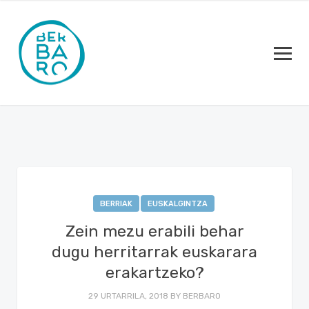
BERRIAK
EUSKALGINTZA
Zein mezu erabili behar
dugu herritarrak euskarara
erakartzeko?
29 URTARRILA, 2018
BY
BERBARO