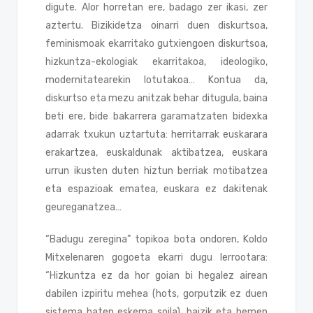
digute. Alor horretan ere, badago zer ikasi, zer
aztertu. Bizikidetza oinarri duen diskurtsoa,
feminismoak ekarritako gutxiengoen diskurtsoa,
hizkuntza-ekologiak ekarritakoa, ideologiko,
modernitatearekin lotutakoa… Kontua da,
diskurtso eta mezu anitzak behar ditugula, baina
beti ere, bide bakarrera garamatzaten bidexka
adarrak txukun uztartuta: herritarrak euskarara
erakartzea, euskaldunak aktibatzea, euskara
urrun ikusten duten hiztun berriak motibatzea
eta espazioak ematea, euskara ez dakitenak
geureganatzea…
“Badugu zeregina” topikoa bota ondoren, Koldo
Mitxelenaren gogoeta ekarri dugu lerrootara:
“Hizkuntza ez da hor goian bi hegalez airean
dabilen izpiritu mehea (hots, gorputzik ez duen
sistema baten eskema soila), baizik eta hemen