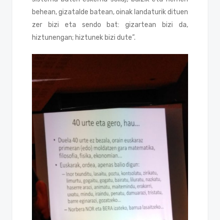
behean, gizatalde batean, oinak landaturik dituen
zer bizi eta sendo bat: gizartean bizi da,
hiztunengan; hiztunek bizi dute”.