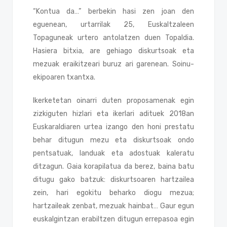
“Kontua da…” berbekin hasi zen joan den
eguenean, urtarrilak 25, Euskaltzaleen
Topaguneak urtero antolatzen duen Topaldia.
Hasiera bitxia, are gehiago diskurtsoak eta
mezuak eraikitzeari buruz ari garenean. Soinu-
ekipoaren txantxa.
Ikerketetan oinarri duten proposamenak egin
zizkiguten hizlari eta ikerlari adituek 2018an
Euskaraldiaren urtea izango den honi prestatu
behar ditugun mezu eta diskurtsoak ondo
pentsatuak, landuak eta adostuak kaleratu
ditzagun. Gaia korapilatua da berez, baina batu
ditugu gako batzuk: diskurtsoaren hartzailea
zein, hari egokitu beharko diogu mezua;
hartzaileak zenbat, mezuak hainbat… Gaur egun
euskalgintzan erabiltzen ditugun errepasoa egin