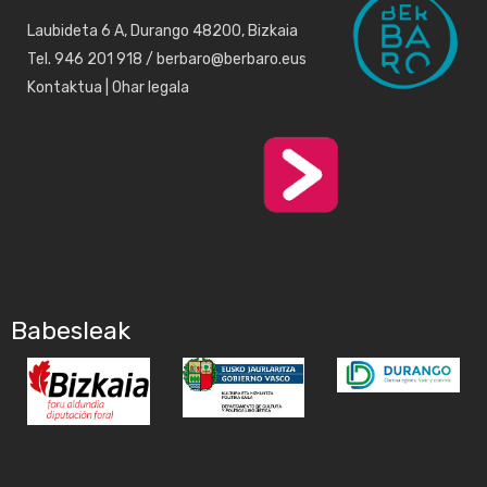
Laubideta 6 A, Durango 48200, Bizkaia
Tel. 946 201 918 / berbaro@berbaro.eus
Kontaktua
|
Ohar legala
Babesleak