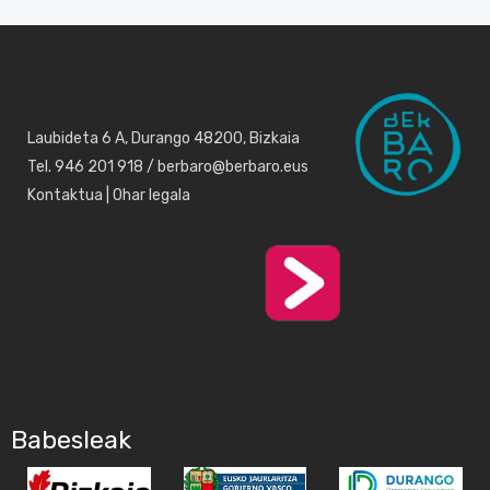
Laubideta 6 A, Durango 48200, Bizkaia
Tel. 946 201 918 / berbaro@berbaro.eus
Kontaktua
|
Ohar legala
Babesleak