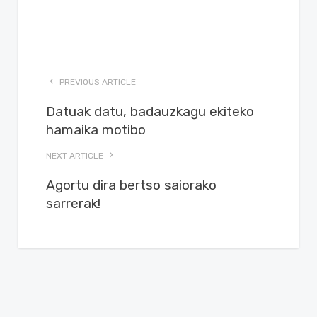
PREVIOUS ARTICLE
Datuak datu, badauzkagu ekiteko
hamaika motibo
NEXT ARTICLE
Agortu dira bertso saiorako
sarrerak!