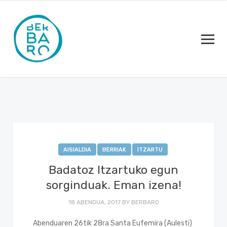
AISIALDIA
BERRIAK
ITZARTU
Badatoz Itzartuko egun
sorginduak. Eman izena!
18 ABENDUA, 2017
BY
BERBARO
Abenduaren 26tik 28ra Santa Eufemira (Aulesti)