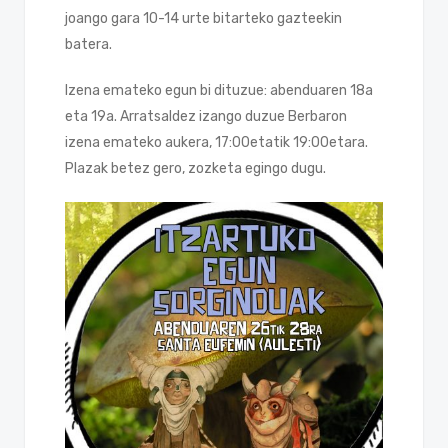
joango gara 10-14 urte bitarteko gazteekin
batera.
Izena emateko egun bi dituzue: abenduaren 18a
eta 19a. Arratsaldez izango duzue Berbaron
izena emateko aukera, 17:00etatik 19:00etara.
Plazak betez gero, zozketa egingo dugu.