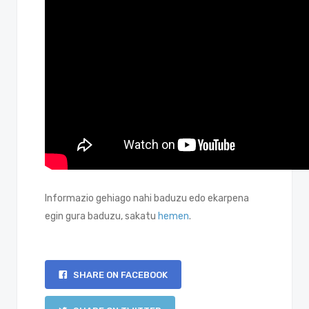
Informazio gehiago nahi baduzu edo ekarpena
egin gura baduzu, sakatu
hemen
.
SHARE ON FACEBOOK