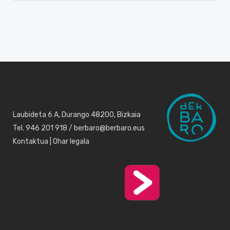
Laubideta 6 A, Durango 48200, Bizkaia
Tel. 946 201 918 / berbaro@berbaro.eus
Kontaktua
|
Ohar legala