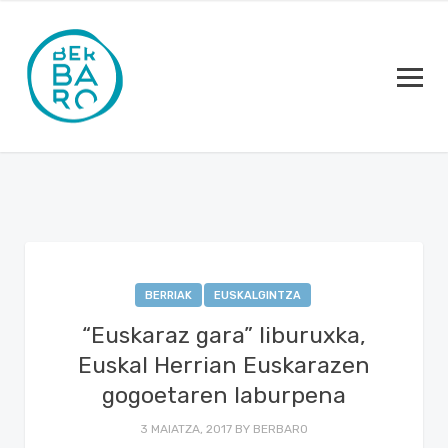
BERRIAK
EUSKALGINTZA
“Euskaraz gara” liburuxka,
Euskal Herrian Euskarazen
gogoetaren laburpena
3 MAIATZA, 2017
BY
BERBARO