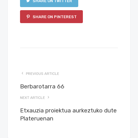
SHARE ON TWITTER
SHARE ON PINTEREST
PREVIOUS ARTICLE
Berbarotarra 66
NEXT ARTICLE
Etxauzia proiektua aurkeztuko dute
Plateruenan