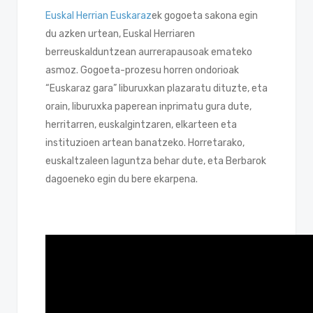
Euskal Herrian Euskaraz
ek
gogoeta sakona egin
du azken urtean, Euskal Herriaren
berreuskalduntzean aurrerapausoak emateko
asmoz. Gogoeta-prozesu horren ondorioak
“Euskaraz gara” liburuxkan plazaratu dituzte, eta
orain, liburuxka paperean inprimatu gura dute,
herritarren, euskalgintzaren, elkarteen eta
instituzioen artean banatzeko. Horretarako,
euskaltzaleen laguntza behar dute, eta Berbarok
dagoeneko egin du bere ekarpena.