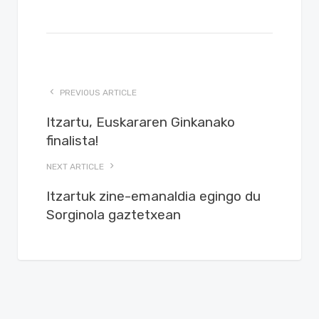
PREVIOUS ARTICLE
Itzartu, Euskararen Ginkanako
finalista!
NEXT ARTICLE
Itzartuk zine-emanaldia egingo du
Sorginola gaztetxean