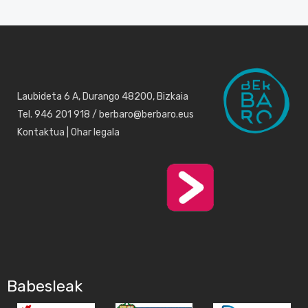
Laubideta 6 A, Durango 48200, Bizkaia
Tel. 946 201 918 / berbaro@berbaro.eus
Kontaktua
|
Ohar legala
Babesleak