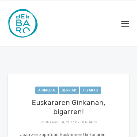
AISIALDIA
BERRIAK
ITZARTU
Euskararen Ginkanan,
bigarren!
31 URTARRILA, 2017
BY
BERBARO
Joan zen zapatuan, Euskararen Ginkanaren