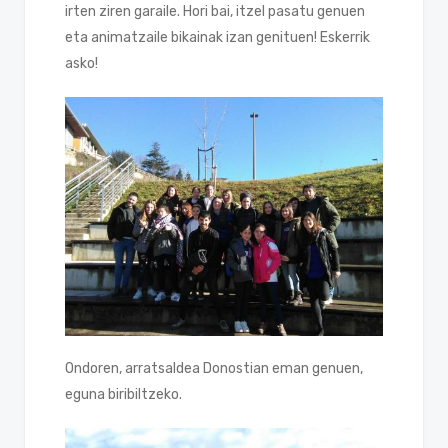
irten ziren garaile. Hori bai, itzel pasatu genuen
eta animatzaile bikainak izan genituen! Eskerrik
asko!
Ondoren, arratsaldea Donostian eman genuen,
eguna biribiltzeko.