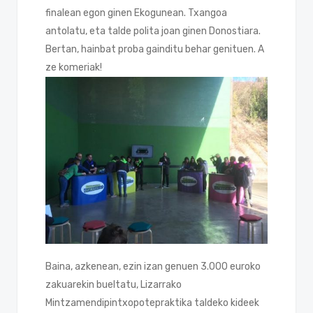
finalean egon ginen Ekogunean. Txangoa
antolatu, eta talde polita joan ginen Donostiara.
Bertan, hainbat proba gainditu behar genituen. A
ze komeriak!
Baina, azkenean, ezin izan genuen 3.000 euroko
zakuarekin bueltatu, Lizarrako
Mintzamendipintxopotepraktika taldeko kideek