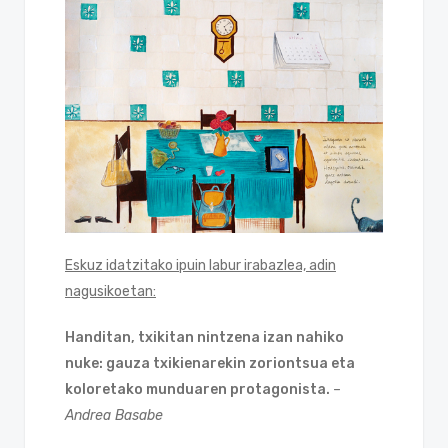
Eskuz idatzitako ipuin labur irabazlea, adin
nagusikoetan:
Handitan, txikitan nintzena izan nahiko
nuke: gauza txikienarekin zoriontsua eta
koloretako munduaren protagonista.
–
Andrea Basabe