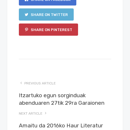
SHARE ON TWITTER
SHARE ON PINTEREST
PREVIOUS ARTICLE
Itzartuko egun sorginduak
abenduaren 27tik 29ra Garaionen
NEXT ARTICLE
Amaitu da 2016ko Haur Literatur