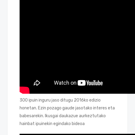
300 ipuin inguru jaso ditugu 2016ko edizio
honetan. Ezin pozago gaude jasotako interes eta
babesarekin. Ikusgai daukazue aurkeztutako
hainbat ipuinekin egindako bideoa