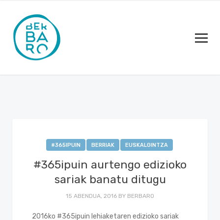
#365IPUIN
BERRIAK
EUSKALGINTZA
#365ipuin aurtengo edizioko
sariak banatu ditugu
15 ABENDUA, 2016
BY
BERBARO
2016ko #365ipuin lehiaketaren edizioko sariak