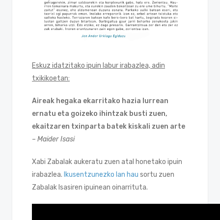
Eskuz idatzitako ipuin labur irabazlea, adin
txikikoetan:
Aireak hegaka ekarritako hazia lurrean
ernatu eta goizeko ihintzak busti zuen,
ekaitzaren txinparta batek kiskali zuen arte
–
Maider Isasi
Xabi Zabalak aukeratu zuen atal honetako ipuin
irabazlea.
Ikusentzunezko lan hau
sortu zuen
Zabalak Isasiren ipuinean oinarrituta.