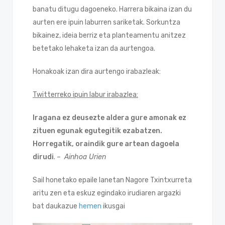
banatu ditugu dagoeneko. Harrera bikaina izan du
aurten ere ipuin laburren sariketak. Sorkuntza
bikainez, ideia berriz eta planteamentu anitzez
betetako lehaketa izan da aurtengoa.
Honakoak izan dira aurtengo irabazleak:
Twitterreko ipuin labur irabazlea:
Iragana ez deusezte aldera gure amonak ez
zituen egunak egutegitik ezabatzen.
Horregatik, oraindik gure artean dagoela
dirudi
. –
Ainhoa Urien
Sail honetako epaile lanetan Nagore Txintxurreta
aritu zen eta eskuz egindako irudiaren argazki
bat daukazue
hemen
ikusgai