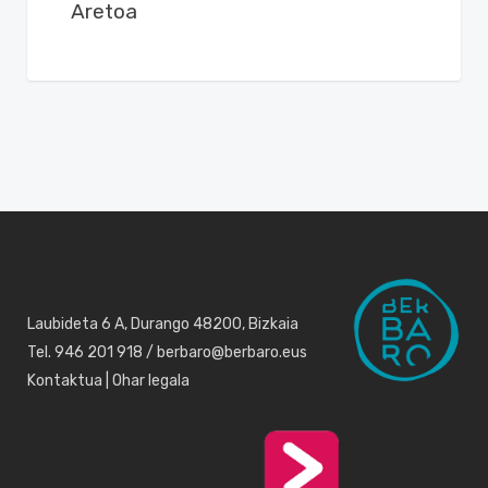
Aretoa
Laubideta 6 A, Durango 48200, Bizkaia
Tel. 946 201 918 / berbaro@berbaro.eus
Kontaktua
|
Ohar legala