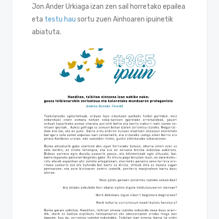
Jon Ander Urkiaga izan zen sail horretako epailea
eta
testu hau
sortu zuen Ainhoaren ipuinetik
abiatuta.