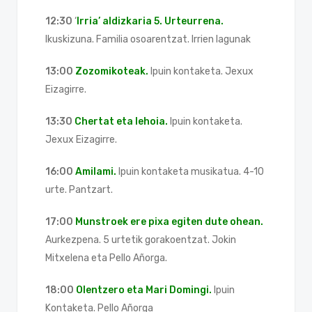
12:30
‘
Irria’ aldizkaria 5. Urteurrena.
Ikuskizuna. Familia osoarentzat. Irrien lagunak
13:00
Zozomikoteak.
Ipuin kontaketa. Jexux
Eizagirre.
13:30
Chertat eta lehoia.
Ipuin kontaketa.
Jexux Eizagirre.
16:00
Amilami.
Ipuin kontaketa musikatua. 4-10
urte. Pantzart.
17:00
Munstroek ere pixa egiten dute ohean.
Aurkezpena. 5 urtetik gorakoentzat. Jokin
Mitxelena eta Pello Añorga.
18:00
Olentzero eta Mari Domingi.
Ipuin
Kontaketa. Pello Añorga