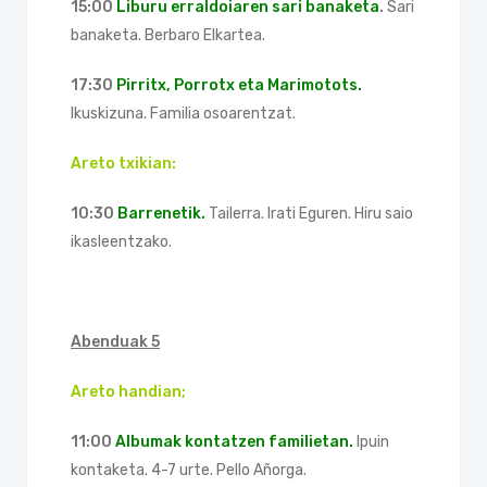
15:00
Liburu erraldoiaren sari banaketa
.
Sari
banaketa. Berbaro Elkartea.
17:30
Pirritx, Porrotx eta Marimotots.
Ikuskizuna. Familia osoarentzat.
Areto txikian:
10:30
Barrenetik.
Tailerra. Irati Eguren. Hiru saio
ikasleentzako.
Abenduak 5
Areto handian;
11:00
Albumak kontatzen familietan.
Ipuin
kontaketa. 4-7 urte. Pello Añorga.