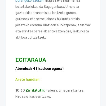
Durangoko azokan
magiaz eta irudimenez
betetako lekua da Saguganbara. Ume eta
gazteekiko transmisioa lantzeko gunea,
gurasoek eta seme-alabek hizkuntzarekin
jolasteko eremua. Idazleen aurkezpenak, tailerrak
eta ekintza bereziak antolatzen dira, irakurketa
aktiboa bultzatzeko.
EGITARAUA
Abenduak 4 (Ikasleen eguna)
Areto handian:
10:30
Zirrikitutik.
Tailerra. Emagin elkartea.
Hiru saio ikasleentzako.