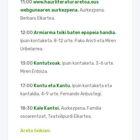
11:00
www.haurliteraturaretoa.eus
webgunearen aurkezpena.
Aurkezpena.
Berbaro Elkartea.
12:00
Armiarma txiki baten epopeia handia.
Ipuin kontaketa. 8-12 urte. Pako Aristi eta Miren
Uribelarrea.
13:00
Kontutxoak.
Ipuin kontaketa. 3-6 urte.
Miren Erdoiza.
17:00
Kontu eta Kantu
.
Ipuin kontaketa eta
kantaldia. 4-9 urte. Fernando Anbustegi.
18:30
Kale Kantoi.
Aurkezpena. Familia
osoarentzat. Txatxilipurdi Elkartea.
Areto txikian: