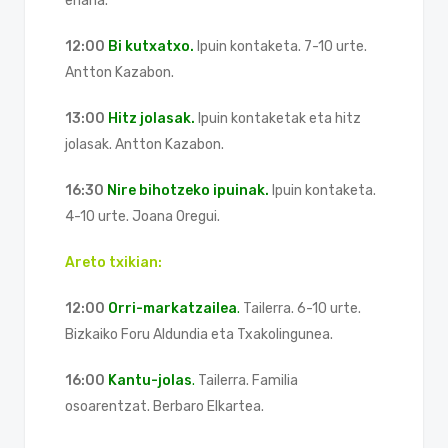
enana.
12:00
Bi kutxatxo.
Ipuin kontaketa. 7-10 urte.
Antton Kazabon.
13:00
Hitz jolasak.
Ipuin kontaketak eta hitz
jolasak. Antton Kazabon.
16:30
Nire bihotzeko ipuinak.
Ipuin kontaketa.
4-10 urte. Joana Oregui.
Areto txikian:
12:00
Orri-markatzailea
.
Tailerra. 6-10 urte.
Bizkaiko Foru Aldundia eta Txakolingunea.
16:00
Kantu-jolas
.
Tailerra. Familia
osoarentzat. Berbaro Elkartea.