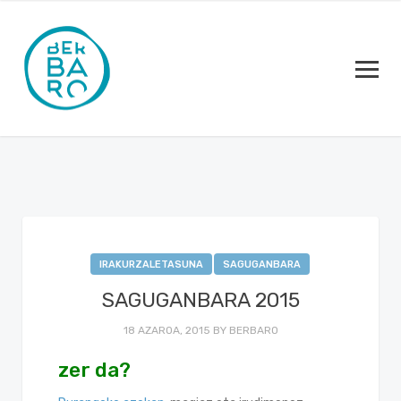
IRAKURZALETASUNA
SAGUGANBARA
SAGUGANBARA 2015
18 AZAROA, 2015
BY
BERBARO
zer da?