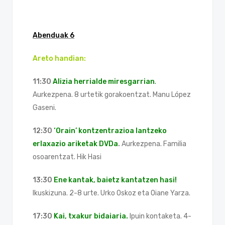
Abenduak 6
Areto handian:
11:30
Alizia herrialde miresgarrian
.
Aurkezpena. 8 urtetik gorakoentzat. Manu López
Gaseni.
12:30
‘Orain’ kontzentrazioa lantzeko
erlaxazio ariketak DVDa
.
Aurkezpena. Familia
osoarentzat. Hik Hasi
13:30
Ene kantak, baietz kantatzen hasi!
Ikuskizuna. 2-8 urte. Urko Oskoz eta Oiane Yarza.
17:30
Kai, txakur bidaiaria.
Ipuin kontaketa. 4-