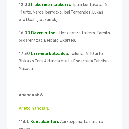
12:00
Irakurmen txakurra.
Ipuin kontaketa. 6-
11 urte. Naroa Ibarretxe, Ibai Fernandez, Lukas
eta Duah (txakurrak).
16:00
Bazen bitan…
Hezkidetza tailerra. Familia
osoarentzat. Berbaro Elkartea.
17:30
Orri-markatzailea
.
Tailerra. 6-10 urte.
Bizkaiko Foru Aldundia eta La Encartada Fabrika-
Museoa.
Abenduak 8
Areto handian:
11:00
Kontukantari.
Aurkezpena. La naranja