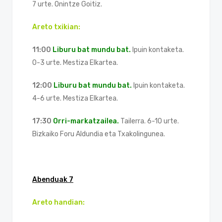
7 urte. Onintze Goitiz.
Areto txikian:
11:00
Liburu bat mundu bat.
Ipuin kontaketa.
0-3 urte. Mestiza Elkartea.
12:00
Liburu bat mundu bat.
Ipuin kontaketa.
4-6 urte. Mestiza Elkartea.
17:30
Orri-markatzailea.
Tailerra. 6-10 urte.
Bizkaiko Foru Aldundia eta Txakolingunea.
Abenduak 7
Areto handian: