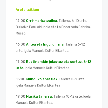
Areto txikian:
12:00
Orri-markatzailea
. Tailerra. 6-10 urte.
Bizkaiko Foru Aldundia eta La Encartada Fabrika-
Museo.
16:00
Artea eta Ingurumena.
Tailerra 6-12
urte. Igela Manuela Kultur Elkartea.
17:00
Buztinarekin jolastuz eta sortuz. 6-12
urte.
Igela Manuela Kultur Elkartea.
18:00
Munduko abestiak
.
Tailerra 5-9 urte.
Igela Manuela Kultur Elkartea
19:00
Musika tailerra.
Tailerra 10-12 urte. Igela
Manuela Kultur Elkartea.