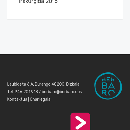
Irakurgida 2015
Laubideta 6 A, Durango 48200, Bizkaia
Tel. 946 201 918 / berbaro@berbaro.eus
Kontaktua
|
Ohar legala