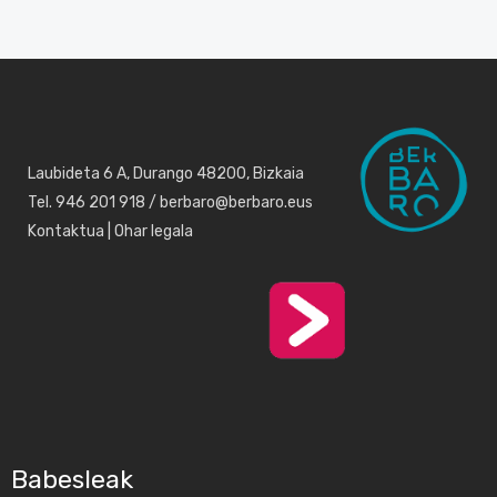
Laubideta 6 A, Durango 48200, Bizkaia
Tel. 946 201 918 / berbaro@berbaro.eus
Kontaktua
|
Ohar legala
Babesleak