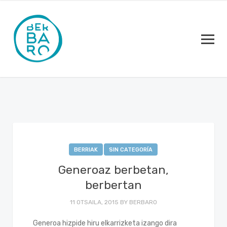
BERRIAK
SIN CATEGORÍA
Generoaz berbetan,
berbertan
11 OTSAILA, 2015
BY
BERBARO
Generoa hizpide hiru elkarrizketa izango dira