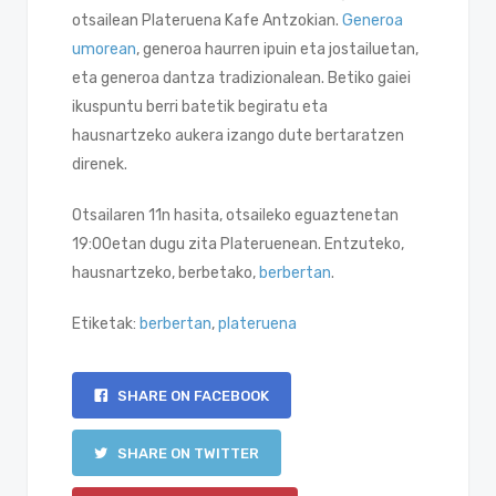
otsailean Plateruena Kafe Antzokian.
Generoa
umorean
, generoa haurren ipuin eta jostailuetan,
eta generoa dantza tradizionalean. Betiko gaiei
ikuspuntu berri batetik begiratu eta
hausnartzeko aukera izango dute bertaratzen
direnek.
Otsailaren 11n hasita, otsaileko eguaztenetan
19:00etan dugu zita Plateruenean. Entzuteko,
hausnartzeko, berbetako,
berbertan
.
Etiketak:
berbertan
,
plateruena
SHARE ON FACEBOOK
SHARE ON TWITTER