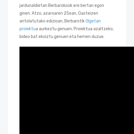
jardunaldietan Berbarokook ere bertan egon
ginen. Atzo, azaroaren 25ean, Gasteizen
antolatutako edizioan, Berbarotik
Olgetan
proiektu
a aurkeztu genuen. Proiektua azaltzeko,
bideo bat ekoiztu genuen eta hemen duzue.