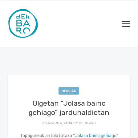
BERRIAK
Olgetan “Jolasa baino
gehiago” jardunaldietan
26 AZAROA, 2014
BY
BERBARO
Topaguneak antolatutako “
Jolasa baino gehiago
”