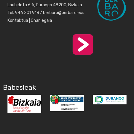
Laubideta 6 A, Durango 48200, Bizkaia
Tel. 946 201 918 / berbaro@berbaro.eus
Kontaktua
|
Ohar legala
Babesleak