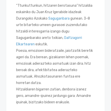
“Ttunkuttunkun, hitzaren berotasuna” hitzaldia
eskainiko du Juan Kruz Igerabide idazleak
Durangoko Azokako
Saguganbara
gunean. 3-8
urte bitarteko umeen gurasoei zuzendutako
hitzaldi interesgarria izango dugu
Saguganbarako areto txikian,
Galtzagorri
Elkartearen
eskutik.
Poesia, emozioen bideratzaile, jaiotzatik beretik
ageri da. Era berean, gizakiaren lehen poemak,
emozioak adierazteko asmatuak izan dira; hitz
beroak dira, afektibitatea adierazteko
asmatuak. Ahozkotasunaren funtsa ere
horretan datza.
Hitzaldiaren bigarren zatian, denbora izanez
gero, amandre-ipuinez jardungo gara: Amandre
ipuinak, bizitzako bideen erakusle.