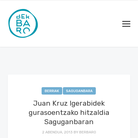
BERRIAK
SAGUGANBARA
Juan Kruz Igerabidek
gurasoentzako hitzaldia
Saguganbaran
2 ABENDUA, 2013
BY
BERBARO