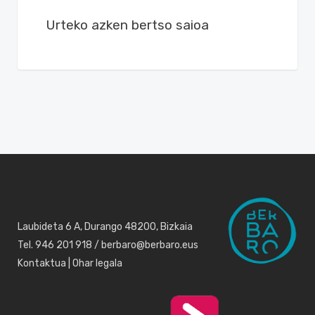
Urteko azken bertso saioa
Laubideta 6 A, Durango 48200, Bizkaia
Tel. 946 201 918 / berbaro@berbaro.eus
Kontaktua
|
Ohar legala