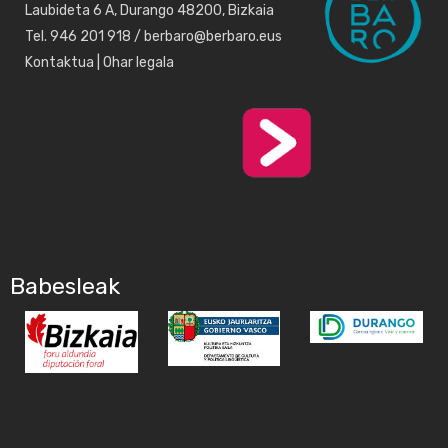
Laubideta 6 A, Durango 48200, Bizkaia
Tel. 946 201 918 / berbaro@berbaro.eus
Kontaktua
|
Ohar legala
Babesleak