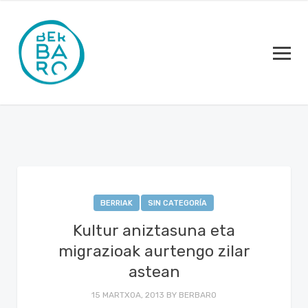
BERRIAK
SIN CATEGORÍA
Kultur aniztasuna eta
migrazioak aurtengo zilar
astean
15 MARTXOA, 2013
BY
BERBARO