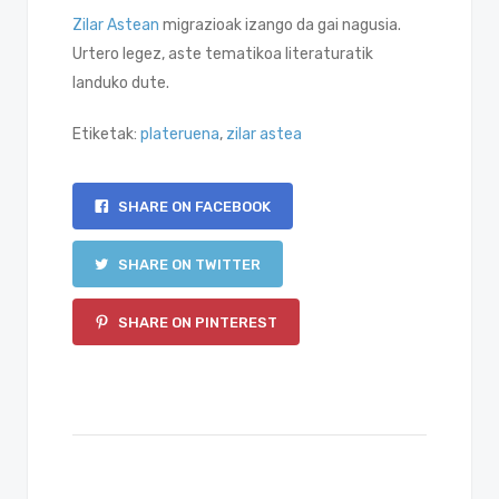
Zilar Astean
migrazioak izango da gai nagusia.
Urtero legez, aste tematikoa literaturatik
landuko dute.
Etiketak:
plateruena
,
zilar astea
SHARE ON FACEBOOK
SHARE ON TWITTER
SHARE ON PINTEREST