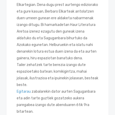
Elkartegian. Dena dugu prest aurtengo ediziorako
eta gure kasuan, Berbaro Elkarteak antolatzen
duen umeen gunean ere aldaketa nabarmenak
izango ditugu. Bi hamarkadetan Haur Literatura
Aretoa izenez ezagutu den guneak izena
aldatuko du eta Saguganbara bihurtuko da
Azokako egunetan. Helburuekin eta islatu nahi
denarekin lotura estua duen izena da eta aurten
gainera, hiru espaziotan banatuko dena.
Tailer zehatzek tarte berezia izango dute
espazioetako batean; komikigintza, mahai
jolasak, ilustrazioa eta ipuinekin jolasean, besteak
beste.
Egitarau
zabalarekin dator aurten Saguganbara
eta adin tarte guztiek gozatzeko aukera
paregabea izango dute abenduaren 6tik 9ra
bitartean.