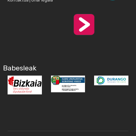
Kontaktua
|
Ohar legala
Babesleak