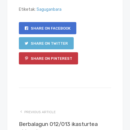
Etiketak:
Saguganbara
SHARE ON FACEBOOK
SHARE ON TWITTER
SHARE ON PINTEREST
PREVIOUS ARTICLE
Berbalagun 012/013 ikasturtea