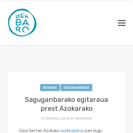
BERRIAK
SAGUGANBARA
Saguganbarako egitaraua
prest Azokarako
15 AZAROA, 2012
BY
BERBARO
Gaur bertan Azokako
aurkezpena
izan dugu