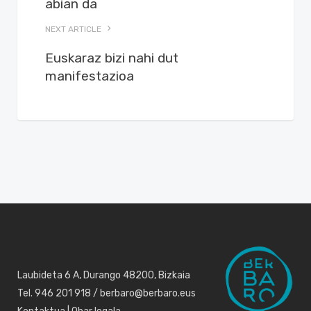
abian da
NEXT ARTICLE
Euskaraz bizi nahi dut
manifestazioa
Laubideta 6 A, Durango 48200, Bizkaia
Tel. 946 201 918 / berbaro@berbaro.eus