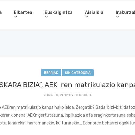
a
Elkartea
Euskalgintza
Aisialdia
Irakurza
BERRIAK
SIN CATEGORÍA
SKARA BIZIA”, AEK-ren matrikulazio kanp
6 IRAILA, 2012
BY
BERBARO
ko AEKren matrikulazio kanpainako leloa. Zergatik? Bada, bizi-bizi dato
ukerarik onena. AEKn gertutasuna, inplikazioa eta eraginkortasuna esk
otu, lanarekin, harremanekin, kulturarekin… Edonoren beharrei egokitu