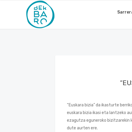
Sarrer
“EU
“Euskara bizia” da ikasturte berri
euskara bizia ikasi eta lantzeko a
ezagutza eguneroko bizitzarekin l
dute aurten ere.