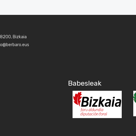
48200, Bizkaia
aro@berbaro.eus
Babesleak