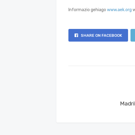
Informazio gehiago
www.aek.org
w
SHARE ON FACEBOOK
Madri