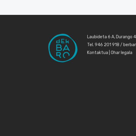
Laubideta 6 A, Durango 
Tel. 946 201 918 / berb
Kontaktua
|
Ohar legala