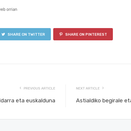
eb orrian
SHARE ON TWITTER
SHARE ON PINTEREST
PREVIOUS ARTICLE
NEXT ARTICLE
ldarra eta euskalduna
Astialdiko begirale e