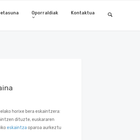
letasuna
Oporraldiak
Kontaktua
aina
zelako horixe bera eskaintzera:
aintzen dituzte, euskararen
riko
eskaintza
oparoa aurkeztu