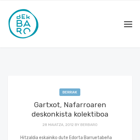
BERRIAK
Gartxot, Nafarroaren
deskonkista kolektiboa
28 MAIATZA, 2012
BY
BERBARO
Hitzaldia eskainiko dute Edorta Barruetabeña