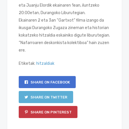
eta Juanju Elordik ekainaren 1ean, iluntzeko
20:00etan, Durangoko Liburutegian.
Ekainaren 2 eta 3an “Gartxot” filma izango da
ikusgai Durangoko Zugaza zineman eta historian
kokatzeko hitzaldia eskainiko digute liburutegian.
“Nafarroaren deskonkista kolektiboa” hain zuzen
ere.
Etiketak:
hitzaldiak
SHARE ON FACEBOOK
SHARE ON TWITTER
SHARE ON PINTEREST