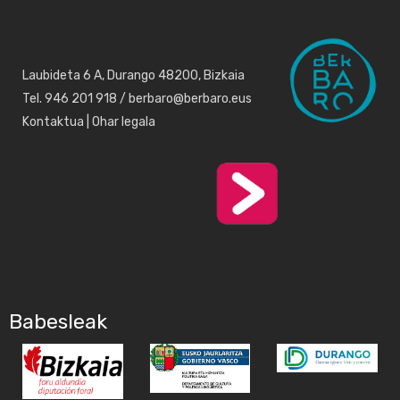
Laubideta 6 A, Durango 48200, Bizkaia
Tel. 946 201 918 / berbaro@berbaro.eus
Kontaktua
|
Ohar legala
Babesleak