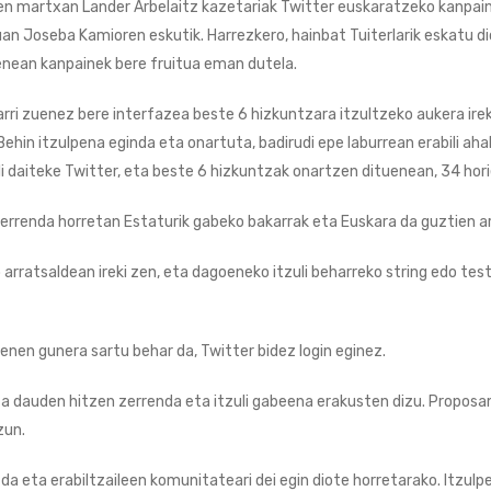
 zuen martxan Lander Arbelaitz kazetariak Twitter euskaratzeko kanpai
an Joseba Kamioren eskutik. Harrezkero, hainbat Tuiterlarik eskatu di
enean kanpainek bere fruitua eman dutela.
rri zuenez bere interfazea beste 6 hizkuntzara itzultzeko aukera ireki
 Behin itzulpena eginda eta onartuta, badirudi epe laburrean erabili ah
 daiteke Twitter, eta beste 6 hizkuntzak onartzen dituenean, 34 hori
zerrenda horretan Estaturik gabeko bakarrak eta Euskara da guztien a
arratsaldean ireki zen, eta dagoeneko itzuli beharreko string edo t
enen gunera sartu behar da, Twitter bidez login eginez.
ta dauden hitzen zerrenda eta itzuli gabeena erakusten dizu. Proposa
zun.
o da eta erabiltzaileen komunitateari dei egin diote horretarako. Itzu