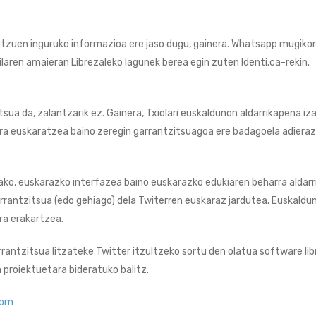
tzuen inguruko informazioa ere jaso dugu, gainera. Whatsapp mugikor
rilaren amaieran Librezaleko lagunek berea egin zuten Identi.ca-rekin.
sua da, zalantzarik ez. Gainera, Txiolari euskaldunon aldarrikapena i
era euskaratzea baino zeregin garrantzitsuagoa ere badagoela adiera
ko, euskarazko interfazea baino euskarazko edukiaren beharra aldarri
rrantzitsua (edo gehiago) dela Twiterren euskaraz jardutea. Euskaldu
ra erakartzea.
rrantzitsua litzateke Twitter itzultzeko sortu den olatua software li
proiektuetara bideratuko balitz.
com