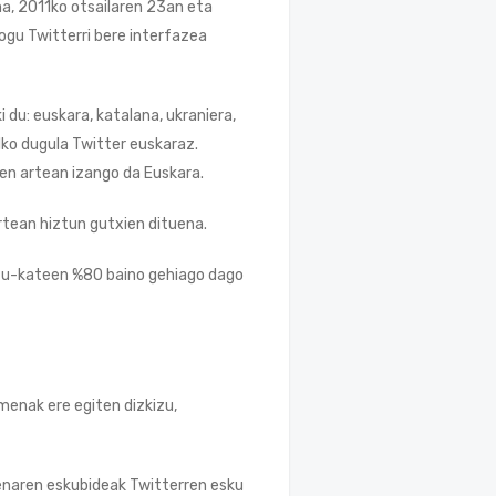
na, 2011ko otsailaren 23an eta
ogu Twitterri bere interfazea
 du: euskara, katalana, ukraniera,
alko dugula Twitter euskaraz.
en artean izango da Euskara.
rtean hiztun gutxien dituena.
estu-kateen %80 baino gehiago dago
menak ere egiten dizkizu,
lpenaren eskubideak Twitterren esku