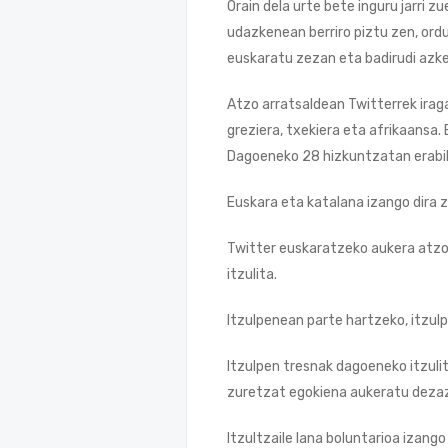
Orain dela urte bete inguru jarri
udazkenean berriro piztu zen, ordu
euskaratu zezan eta badirudi azk
Atzo arratsaldean Twitterrek iraga
greziera, txekiera eta afrikaansa.
Dagoeneko 28 hizkuntzatan erabili
Euskara eta katalana izango dira 
Twitter euskaratzeko aukera atzo 
itzulita.
Itzulpenean parte hartzeko, itzulp
Itzulpen tresnak dagoeneko itzuli
zuretzat egokiena aukeratu deza
Itzultzaile lana boluntarioa izang