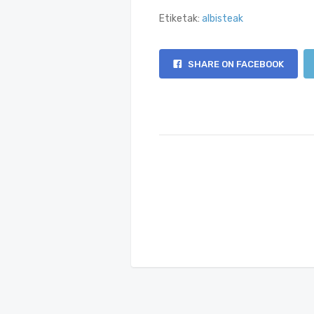
Etiketak:
albisteak
SHARE ON FACEBOOK