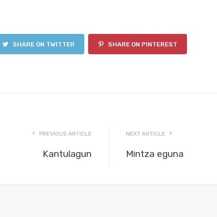
SHARE ON TWITTER
SHARE ON PINTEREST
PREVIOUS ARTICLE
NEXT ARTICLE
Kantulagun
Mintza eguna