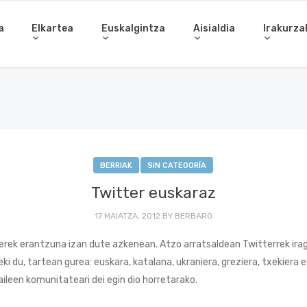
a
Elkartea
Euskalgintza
Aisialdia
Irakurza
BERRIAK
SIN CATEGORÍA
Twitter euskaraz
17 MAIATZA, 2012
BY
BERBARO
erek erantzuna izan dute azkenean. Atzo arratsaldean Twitterrek ira
ki du, tartean gurea: euskara, katalana, ukraniera, greziera, txekiera e
aileen komunitateari dei egin dio horretarako.