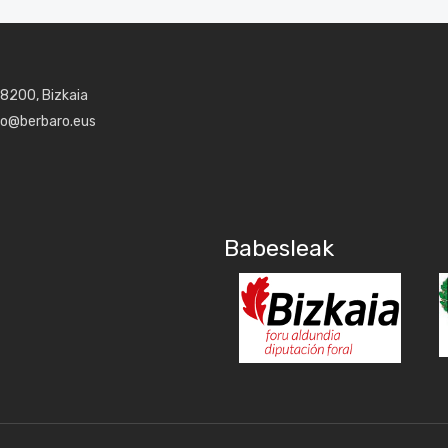
48200, Bizkaia
aro@berbaro.eus
Babesleak