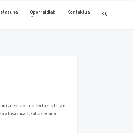
letasuna
Oporraldiak
Kontaktua
garri zuenez bere interfazea beste
ta afrikaansa. Itzultzaile lana