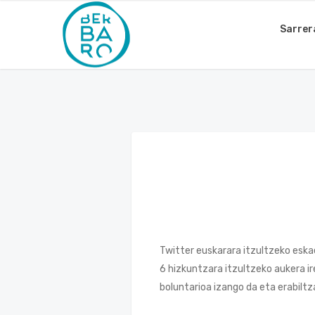
Sarrer
Twitter euskarara itzultzeko eska
6 hizkuntzara itzultzeko aukera ire
boluntarioa izango da eta erabiltz