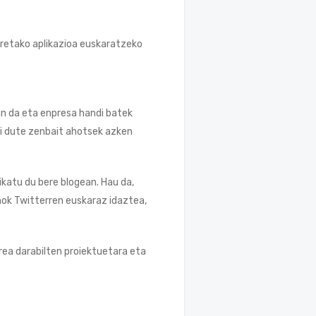
retako aplikazioa euskaratzeko
zan da eta enpresa handi batek
zi dute zenbait ahotsek azken
katu du bere blogean. Hau da,
nok Twitterren euskaraz idaztea,
brea darabilten proiektuetara eta