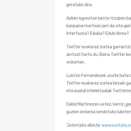
geratuko dira.
Azken egunotan beste itzulpen ba
kanpaina martxan jarri da, eta api
Interfazea? Edukia? Eduki librea?
Twitter euskaraz izatea garrantzit
aintzat hartu du. Baina Twitter b
orduetan.
Luistxo Fernandezek, esate batera
Twitter euskaraz izatea bezain ga
eta euskal intelektualak Twitterre
Dabid Martinezen ustez, berriz, ga
guzion ondarea sendotuko luketen 
Jatorrizko albiste:
www.sustatu.