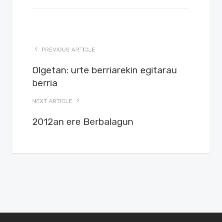
PREVIOUS ARTICLE
Olgetan: urte berriarekin egitarau
berria
NEXT ARTICLE
2012an ere Berbalagun