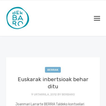
BERRIAK
Euskarak inbertsioak behar
ditu
9 URTARRILA, 2012
BY
BERBARO
Joanmari Larrarte BERRIA Taldeko kontseilari