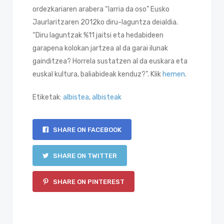
ordezkariaren arabera “larria da oso” Eusko
Jaurlaritzaren 2012ko diru-laguntza deialdia.
“Diru laguntzak %11 jaitsi eta hedabideen
garapena kolokan jartzea al da garai ilunak
gainditzea? Horrela sustatzen al da euskara eta
euskal kultura, baliabideak kenduz?”. Klik
hemen
.
Etiketak:
albistea
,
albisteak
SHARE ON FACEBOOK
SHARE ON TWITTER
SHARE ON PINTEREST