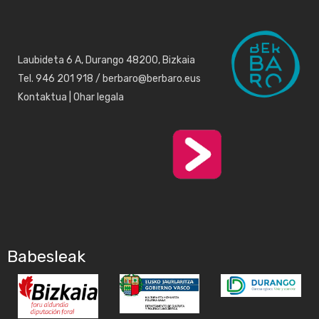
Laubideta 6 A, Durango 48200, Bizkaia
Tel. 946 201 918 / berbaro@berbaro.eus
Kontaktua
|
Ohar legala
Babesleak