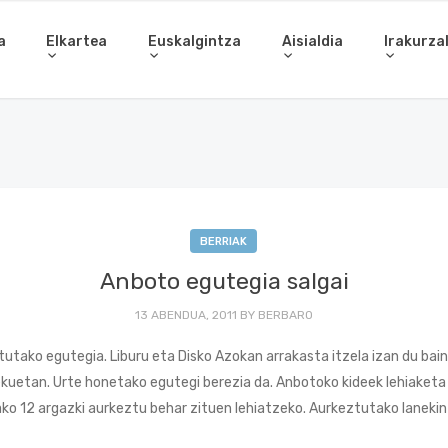
a
Elkartea
Euskalgintza
Aisialdia
Irakurza
BERRIAK
Anboto egutegia salgai
13 ABENDUA, 2011
BY
BERBARO
utako egutegia. Liburu eta Disko Azokan arrakasta itzela izan du bai
lekuetan. Urte honetako egutegi berezia da. Anbotoko kideek lehiaket
ako 12 argazki aurkeztu behar zituen lehiatzeko. Aurkeztutako laneki