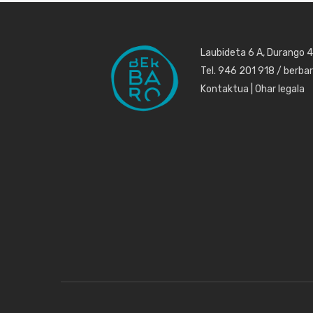
Laubideta 6 A, Durango 
Tel. 946 201 918 / berb
Kontaktua
|
Ohar legala