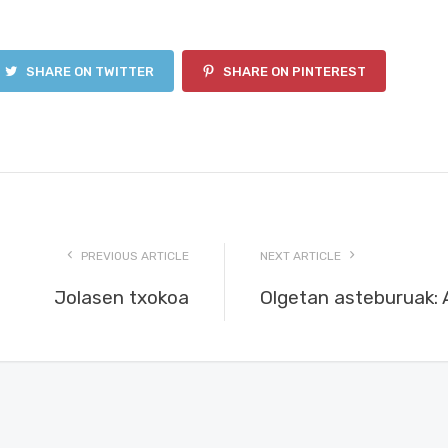
SHARE ON TWITTER
SHARE ON PINTEREST
PREVIOUS ARTICLE
NEXT ARTICLE
Jolasen txokoa
Olgetan asteburuak: A