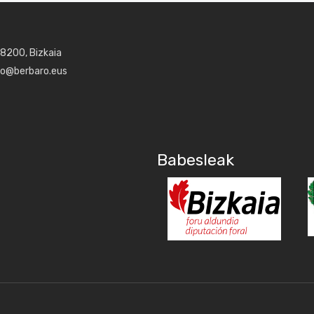
48200, Bizkaia
aro@berbaro.eus
Babesleak