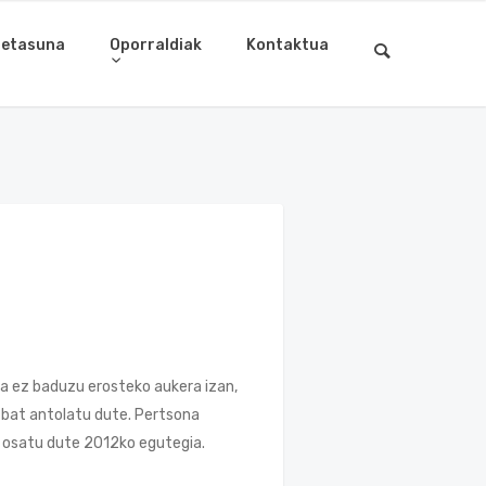
letasuna
Oporraldiak
Kontaktua
na ez baduzu erosteko aukera izan,
a bat antolatu dute. Pertsona
n osatu dute 2012ko egutegia.