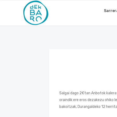
Sarrer
Salgai dago 2€tan Anbotok kalerat
oraindik ere eros dezakezu ohiko 
bakoitzak, Durangaldeko 12 herrit