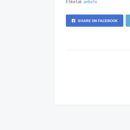
Etiketak:
anboto
SHARE ON FACEBOOK