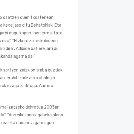
ero osatzen duen txostenean
a kexa jaso ditu Behatokiak. Eta
arbi dugu kopuru hori errealitate
k dira”. “Hizkuntza-eskubideen
 dira”. Adibide bat ere jarri du
skandalagarria da!”
k sortzen zaizkion traba guztiak
n, erabiltzaile asko ahalegin
tzuk ezagutu ditugu. Aurrera
 normalizatzeko dekretua 2003an
da”. “Aurreikuspenik gabeko plana
tzea eta ondorioz, gaur egun