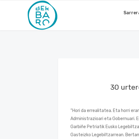
Sarrer
30 urte
“Hori da errealitatea. Eta horri 
Administrazioari eta Gobernuari. 
Garbiñe Petriatik Eusko Legebiltza
Gasteizko Legebiltzarrean. Bertan