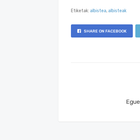
Etiketak:
albistea
,
albisteak
SHARE ON FACEBOOK
Eguer