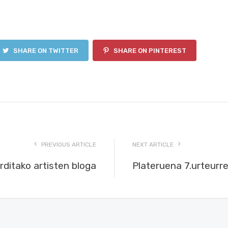
SHARE ON TWITTER
SHARE ON PINTEREST
PREVIOUS ARTICLE
NEXT ARTICLE
ditako artisten bloga
Plateruena 7.urteurr