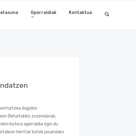
letasuna
Oporraldiak
Kontaktua
endatzen
k bermatzea dagokio
ideen Behatokiko zuzendariak,
ekin batera agerraldia egin du
italean herritar batek jasandako