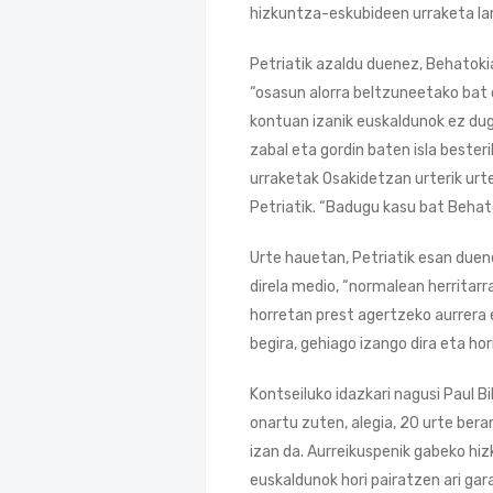
hizkuntza-eskubideen urraketa lar
Petriatik azaldu duenez, Behatoki
“osasun alorra beltzuneetako bat 
kontuan izanik euskaldunok ez dugu
zabal eta gordin baten isla beste
urraketak Osakidetzan urterik urte 
Petriatik. “Badugu kasu bat Behato
Urte hauetan, Petriatik esan duen
direla medio, “normalean herritarr
horretan prest agertzeko aurrera 
begira, gehiago izango dira eta ho
Kontseiluko idazkari nagusi Paul 
onartu zuten, alegia, 20 urte bera
izan da. Aurreikuspenik gabeko hi
euskaldunok hori pairatzen ari gar