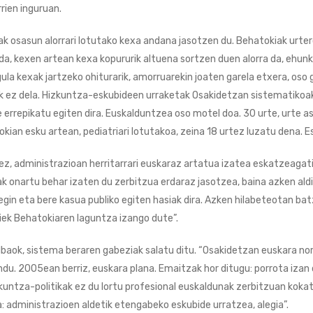
rien inguruan.
ak osasun alorrari lotutako kexa andana jasotzen du. Behatokiak urt
da, kexen artean kexa kopururik altuena sortzen duen alorra da, ehunk
la kexak jartzeko ohiturarik, amorruarekin joaten garela etxera, oso g
rik ez dela. Hizkuntza-eskubideen urraketak Osakidetzan sistematikoa
errepikatu egiten dira. Euskalduntzea oso motel doa. 30 urte, urte asko
kian esku artean, pediatriari lotutakoa, zeina 18 urtez luzatu dena. E
ez, administrazioan herritarrari euskaraz artatua izatea eskatzeagati
ak onartu behar izaten du zerbitzua erdaraz jasotzea, baina azken aldia
egin eta bere kasua publiko egiten hasiak dira. Azken hilabeteotan ba
riek Behatokiaren laguntza izango dute”.
Bilbaok, sistema beraren gabeziak salatu ditu. “Osakidetzan euskara
ndu. 2005ean berriz, euskara plana. Emaitzak hor ditugu: porrota izan 
zkuntza-politikak ez du lortu profesional euskaldunak zerbitzuan koka
a: administrazioen aldetik etengabeko eskubide urratzea, alegia”.