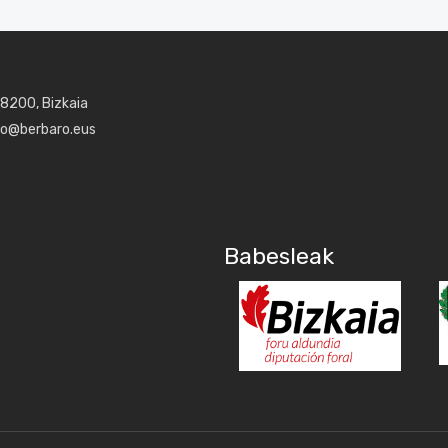
48200, Bizkaia
aro@berbaro.eus
Babesleak