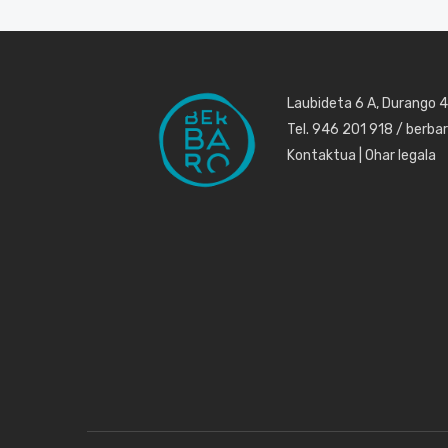
Laubideta 6 A, Durango 
Tel. 946 201 918 / berb
Kontaktua
|
Ohar legala