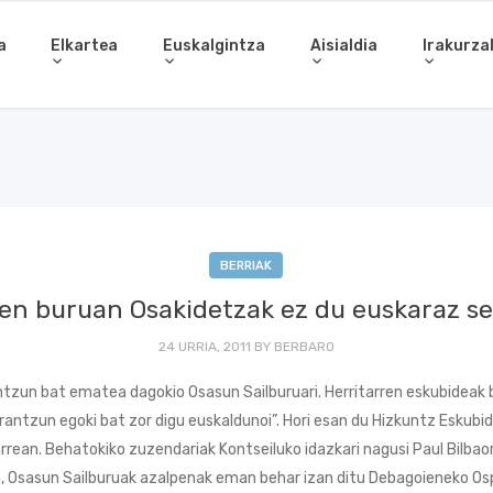
a
Elkartea
Euskalgintza
Aisialdia
Irakurza
BERRIAK
ren buruan Osakidetzak ez du euskaraz s
24 URRIA, 2011
BY
BERBARO
erantzun bat ematea dagokio Osasun Sailburuari. Herritarren eskubidea
Erantzun egoki bat zor digu euskaldunoi”. Hori esan du Hizkuntz Eskub
rrean. Behatokiko zuzendariak Kontseiluko idazkari nagusi Paul Bilbaor
, Osasun Sailburuak azalpenak eman behar izan ditu Debagoieneko Osp