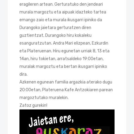
eragileren artean. Gerturatuko den jendeari
murala margoztu eta aipuak idazteko tartea
emango zaio eta murala ikusgarri ipiniko da
Durangoko jaietara gerturatzen diren
guztientzat, Durangoko hiru kokaleku
esanguratzutan. Andra Mari elizpean, Ezkurdin
eta Plateruenan. Hiru egunetan urriak 8, 13 eta
14an, hiru tokietan, arratsaldeko 19:00etan,
muralak margoztu eta bertan ikusgarri ipiniko
dira.
Azkenen egunean familia argazkia aterako dugu
20:00etan, Plateruena Kafe Antzokiaren parean
margoztutako muralekin.
Zatoz gurekin!