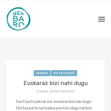
BERRIAK
SIN CATEGORÍA
Euskaraz bizi nahi dugu
5 URRIA, 2011
BY
BERBARO
San Fausto jaietan ere, euskaraz bizi nahi dugu!
Ekintza parte hartzailea prestatu dugu hainbat