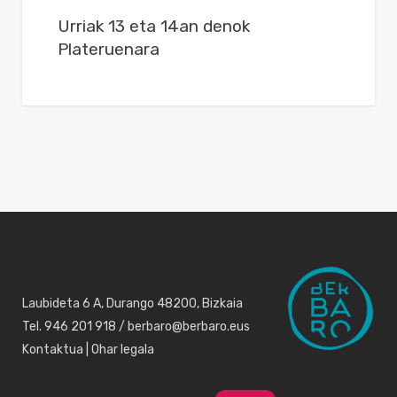
Urriak 13 eta 14an denok
Plateruenara
Laubideta 6 A, Durango 48200, Bizkaia
Tel. 946 201 918 / berbaro@berbaro.eus
Kontaktua
|
Ohar legala