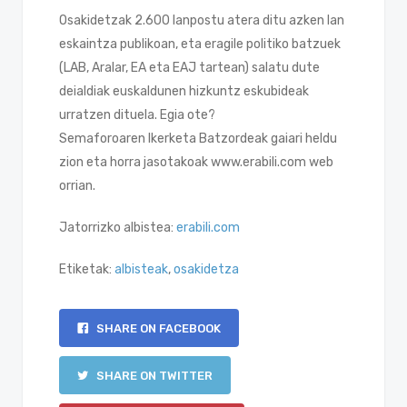
Osakidetzak 2.600 lanpostu atera ditu azken lan
eskaintza publikoan, eta eragile politiko batzuek
(LAB, Aralar, EA eta EAJ tartean) salatu dute
deialdiak euskaldunen hizkuntz eskubideak
urratzen dituela. Egia ote?
Semaforoaren Ikerketa Batzordeak gaiari heldu
zion eta horra jasotakoak www.erabili.com web
orrian.
Jatorrizko albistea:
erabili.com
Etiketak:
albisteak
,
osakidetza
SHARE ON FACEBOOK
SHARE ON TWITTER