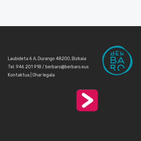
Laubideta 6 A, Durango 48200, Bizkaia
Tel. 946 201 918 / berbaro@berbaro.eus
Kontaktua
|
Ohar legala