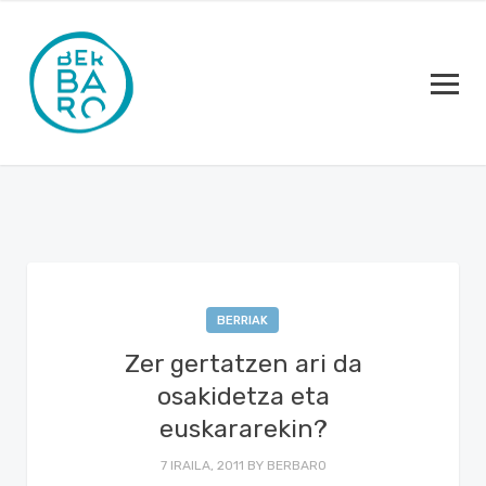
BERRIAK
Zer gertatzen ari da
osakidetza eta
euskararekin?
7 IRAILA, 2011
BY
BERBARO