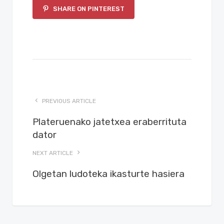
SHARE ON PINTEREST
PREVIOUS ARTICLE
Plateruenako jatetxea eraberrituta
dator
NEXT ARTICLE
Olgetan ludoteka ikasturte hasiera