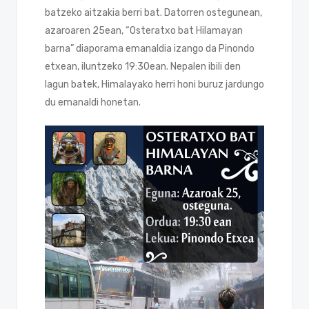
batzeko aitzakia berri bat. Datorren ostegunean,
azaroaren 25ean, “Osteratxo bat Hilamayan
barna” diaporama emanaldia izango da Pinondo
etxean, iluntzeko 19:30ean. Nepalen ibili den
lagun batek, Himalayako herri honi buruz jardungo
du emanaldi honetan.