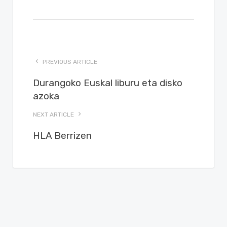
PREVIOUS ARTICLE
Durangoko Euskal liburu eta disko
azoka
NEXT ARTICLE
HLA Berrizen