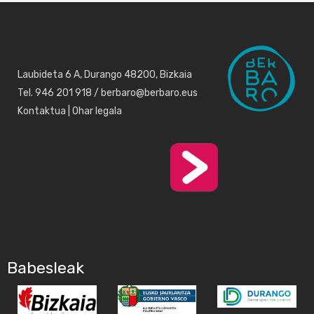
Laubideta 6 A, Durango 48200, Bizkaia
Tel. 946 201 918 / berbaro@berbaro.eus
Kontaktua
|
Ohar legala
Babesleak