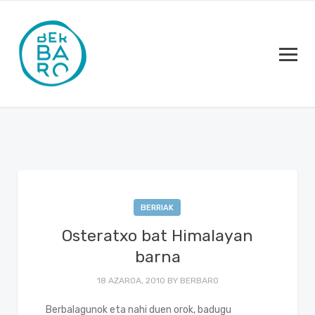
BERRIAK
Osteratxo bat Himalayan
barna
18 AZAROA, 2010
BY
BERBARO
Berbalagunok eta nahi duen orok, badugu